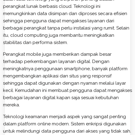
perangkat lunak berbasis cloud. Teknologi ini
memungkinkan data disimpan dan diproses secara efisien
sehingga pengguna dapat mengakses layanan dari
berbagai perangkat tanpa perlu instalasi yang rumit. Selain
itu, cloud computing juga membantu meningkatkan
stabilitas dan performa sistem.
Perangkat mobile juga memberikan dampak besar
terhadap perkembangan layanan digital. Dengan
meningkatnya penggunaan smartphone, banyak platform
mengembangkan aplikasi dan situs yang responsif
sehingga dapat digunakan dengan nyaman melalui layar
kecil. Kemudahan ini membuat pengguna dapat mengakses
berbagai layanan digital kapan saja sesuai kebutuhan
mereka.
Teknologi keamanan menjadi aspek yang sangat penting
dalam platform online modern. Sistem enkripsi digunakan
untuk melindungi data pengguna dari akses yang tidak sah.