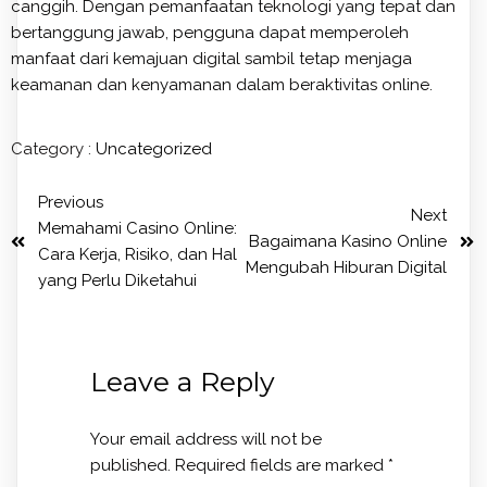
canggih. Dengan pemanfaatan teknologi yang tepat dan
bertanggung jawab, pengguna dapat memperoleh
manfaat dari kemajuan digital sambil tetap menjaga
keamanan dan kenyamanan dalam beraktivitas online.
Category :
Uncategorized
Previous
Next
Memahami Casino Online:
Bagaimana Kasino Online
Cara Kerja, Risiko, dan Hal
Mengubah Hiburan Digital
yang Perlu Diketahui
Leave a Reply
Your email address will not be
published.
Required fields are marked
*