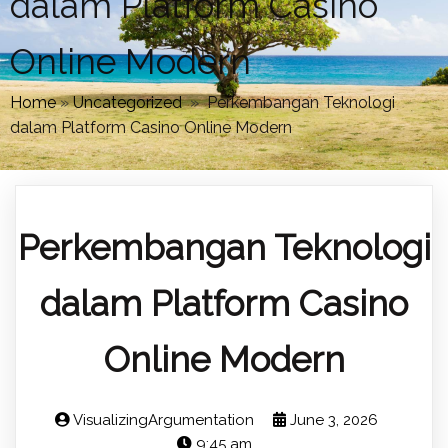
dalam Platform Casino
Online Modern
Home
»
Uncategorized
»
Perkembangan Teknologi
dalam Platform Casino Online Modern
Perkembangan Teknologi
dalam Platform Casino
Online Modern
VisualizingArgumentation
June 3, 2026
9:45 am