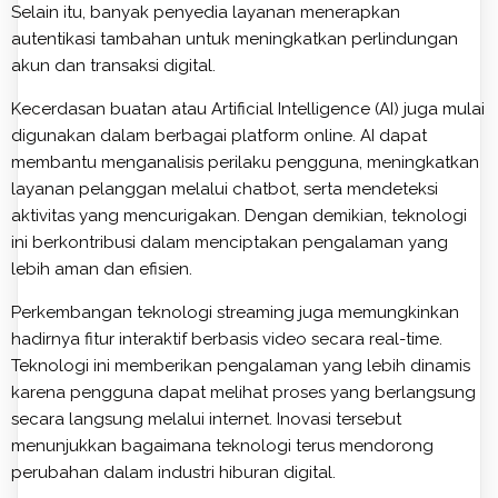
Selain itu, banyak penyedia layanan menerapkan
autentikasi tambahan untuk meningkatkan perlindungan
akun dan transaksi digital.
Kecerdasan buatan atau Artificial Intelligence (AI) juga mulai
digunakan dalam berbagai platform online. AI dapat
membantu menganalisis perilaku pengguna, meningkatkan
layanan pelanggan melalui chatbot, serta mendeteksi
aktivitas yang mencurigakan. Dengan demikian, teknologi
ini berkontribusi dalam menciptakan pengalaman yang
lebih aman dan efisien.
Perkembangan teknologi streaming juga memungkinkan
hadirnya fitur interaktif berbasis video secara real-time.
Teknologi ini memberikan pengalaman yang lebih dinamis
karena pengguna dapat melihat proses yang berlangsung
secara langsung melalui internet. Inovasi tersebut
menunjukkan bagaimana teknologi terus mendorong
perubahan dalam industri hiburan digital.