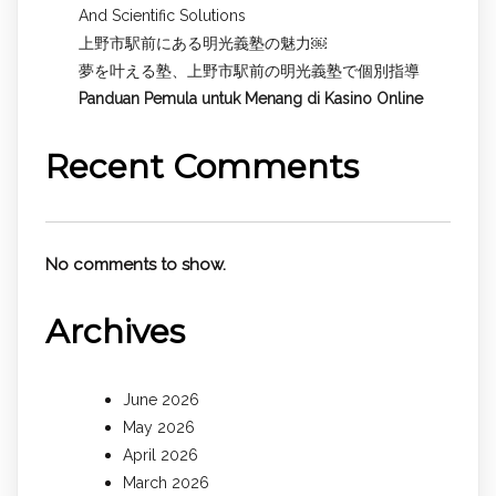
And Scientific Solutions
上野市駅前にある明光義塾の魅力￼
夢を叶える塾、上野市駅前の明光義塾で個別指導
Panduan Pemula untuk
Menang di Kasino Online
Recent Comments
No comments to show.
Archives
June 2026
May 2026
April 2026
March 2026