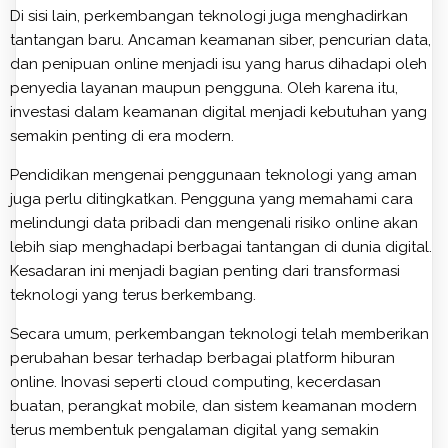
Di sisi lain, perkembangan teknologi juga menghadirkan
tantangan baru. Ancaman keamanan siber, pencurian data,
dan penipuan online menjadi isu yang harus dihadapi oleh
penyedia layanan maupun pengguna. Oleh karena itu,
investasi dalam keamanan digital menjadi kebutuhan yang
semakin penting di era modern.
Pendidikan mengenai penggunaan teknologi yang aman
juga perlu ditingkatkan. Pengguna yang memahami cara
melindungi data pribadi dan mengenali risiko online akan
lebih siap menghadapi berbagai tantangan di dunia digital.
Kesadaran ini menjadi bagian penting dari transformasi
teknologi yang terus berkembang.
Secara umum, perkembangan teknologi telah memberikan
perubahan besar terhadap berbagai platform hiburan
online. Inovasi seperti cloud computing, kecerdasan
buatan, perangkat mobile, dan sistem keamanan modern
terus membentuk pengalaman digital yang semakin