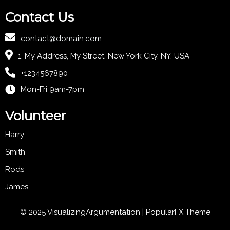
Contact Us
contact@domain.com
1, My Address, My Street, New York City, NY, USA
+1234567890
Mon-Fri 9am-7pm
Volunteer
Harry
Smith
Rods
James
© 2025 VisualizingArgumentation |
PopularFX Theme