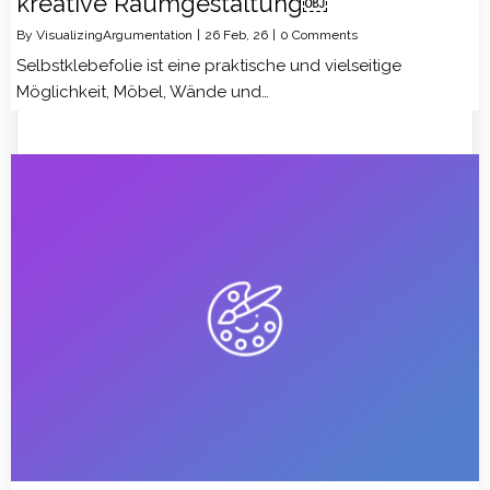
kreative Raumgestaltung￼
By
VisualizingArgumentation
|
26
Feb, 26
|
0 Comments
Selbstklebefolie ist eine praktische und vielseitige
Möglichkeit, Möbel, Wände und…