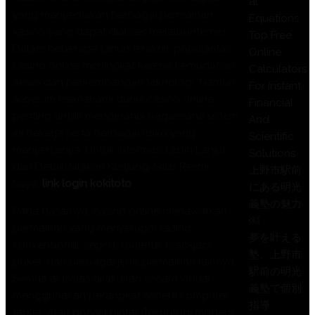
al
yang menyediakan berbagai permainan
Equations
kasino yang dapat diakses melalui internet.
Top Free
Dalam beberapa tahun terakhir, popularitas
Online
casino online meningkat karena kemudahan
Calculators
akses dan perkembangan teknologi. Namun,
For Instant
sebelum memahami dunia casino online,
Financial
penting untuk mengetahui bagaimana sistem
And
ini bekerja serta berbagai risiko yang
Scientific
menyertainya. Untuk Informasi Lebih Lanjut
Solutions
dan Detail, Silakan Kunjungi Situs Resmi
上野市駅前
Saya.
link login kokitoto
にある明光
義塾の魅力
Pada dasarnya, casino online menawarkan
￼
permainan yang menyerupai kasino
夢を叶える
konvensional, seperti roulette, blackjack,
塾、上野市
poker, dan berbagai jenis permainan lainnya.
駅前の明光
Semua aktivitas dilakukan secara virtual
義塾で個別
menggunakan perangkat seperti komputer,
指導
tablet, atau ponsel pintar. Teknologi modern