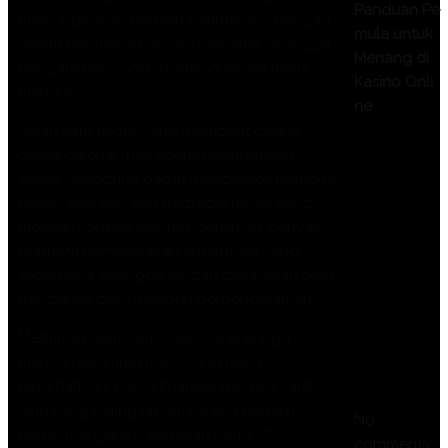
Panduan Pe
memungkinkan pemain berinteraksi dengan
mula untuk
sistem permainan secara real-time sehingga
Menang di
pengalaman yang diberikan terasa lebih
Kasino Onli
menarik.
ne
Salah satu faktor yang membuat casino
online dikenal luas adalah kemudahan
Rece
akses. Pengguna dapat mengakses platform
kapan saja dan dari berbagai lokasi yang
nt
memiliki koneksi internet. Selain itu, banyak
platform menyediakan antarmuka yang
Com
sederhana sehingga mudah digunakan oleh
pengguna baru maupun berpengalaman.
ment
Meskipun demikian, casino online juga
s
memiliki sejumlah risiko yang perlu
diperhatikan. Risiko finansial menjadi salah
satu yang paling umum karena pemain
No
dapat mengalami kerugian uang. Oleh
comments