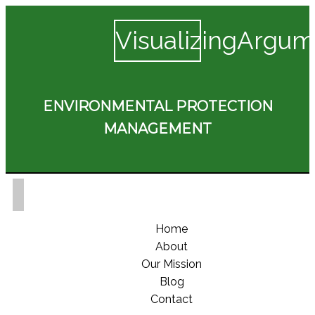
VisualizingArgum
ENVIRONMENTAL PROTECTION
MANAGEMENT
Home
About
Our Mission
Blog
Contact