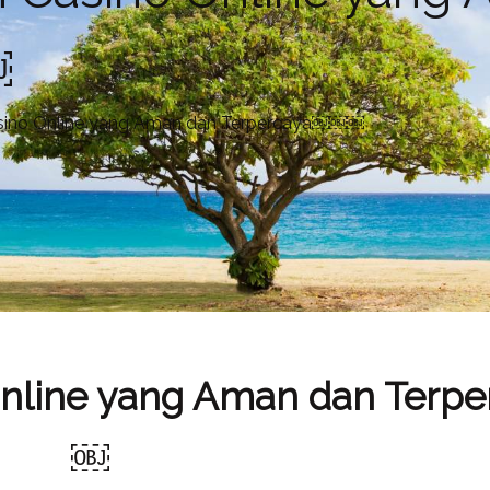
￼
sino Online yang Aman dan Terpercaya￼￼￼
Online yang Aman dan Ter
￼