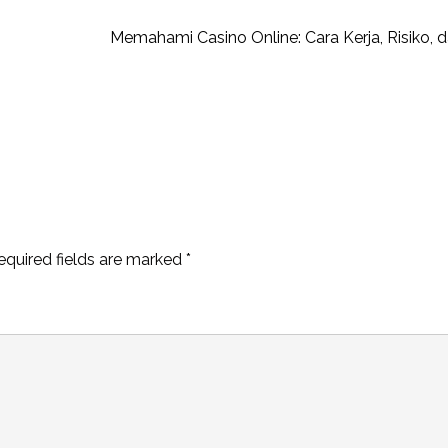
Memahami Casino Online: Cara Kerja, Risiko, d
equired fields are marked
*