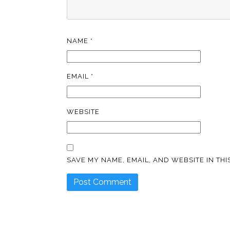
NAME
*
EMAIL
*
WEBSITE
SAVE MY NAME, EMAIL, AND WEBSITE IN TH