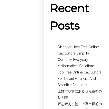
Recent
Posts
Discover How Free Online
Calculators Simplify
Complex Everyday
Mathematical Equations
Top Free Online Calculators
For Instant Financial And
Scientific Solutions
上野市駅前にある明光義塾の
魅力￼
夢を叶える塾、上野市駅前の