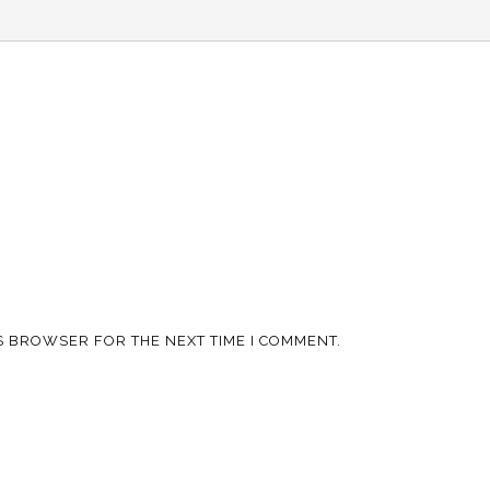
IS BROWSER FOR THE NEXT TIME I COMMENT.