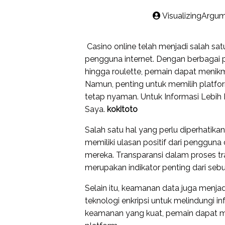
VisualizingArgu
Casino online telah menjadi salah sat
pengguna internet. Dengan berbagai pe
hingga roulette, pemain dapat menik
Namun, penting untuk memilih platf
tetap nyaman. Untuk Informasi Lebih L
Saya.
kokitoto
Salah satu hal yang perlu diperhatikan
memiliki ulasan positif dari penggun
mereka. Transparansi dalam proses tr
merupakan indikator penting dari seb
Selain itu, keamanan data juga menja
teknologi enkripsi untuk melindungi i
keamanan yang kuat, pemain dapat me