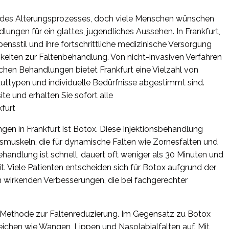
eil des Alterungsprozesses, doch viele Menschen wünschen
ungen für ein glattes, jugendliches Aussehen. In Frankfurt,
bensstil und ihre fortschrittliche medizinische Versorgung
chkeiten zur Faltenbehandlung. Von nicht-invasiven Verfahren
chen Behandlungen bietet Frankfurt eine Vielzahl von
auttypen und individuelle Bedürfnisse abgestimmt sind.
e und erhalten Sie sofort alle
furt
gen in Frankfurt ist Botox. Diese Injektionsbehandlung
smuskeln, die für dynamische Falten wie Zornesfalten und
ehandlung ist schnell, dauert oft weniger als 30 Minuten und
it. Viele Patienten entscheiden sich für Botox aufgrund der
h wirkenden Verbesserungen, die bei fachgerechter
ge Methode zur Faltenreduzierung. Im Gegensatz zu Botox
reichen wie Wangen, Lippen und Nasolabialfalten auf. Mit