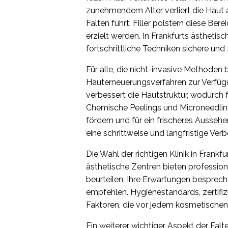
zunehmendem Alter verliert die Haut a
Falten führt. Filler polstern diese Be
erzielt werden. In Frankfurts ästheti
fortschrittliche Techniken sichere und
Für alle, die nicht-invasive Methode
Hauterneuerungsverfahren zur Verfügu
verbessert die Hautstruktur, wodurch f
Chemische Peelings und Microneedlin
fördern und für ein frischeres Aussehe
eine schrittweise und langfristige Ve
Die Wahl der richtigen Klinik in Frank
ästhetische Zentren bieten profession
beurteilen, Ihre Erwartungen bespre
empfehlen. Hygienestandards, zertifiz
Faktoren, die vor jedem kosmetischen E
Ein weiterer wichtiger Aspekt der Fal