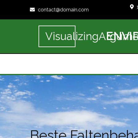
contact@domain.com
ENVI
VisualizingArgume
Beste Faltenbeha