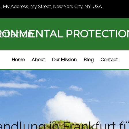
1, My Address, My Street, New York City, NY, USA
RONMENTAL PROTECTI
ntation
Home
About
Our Mission
Blog
Contact
ndlung in Frankfurt f