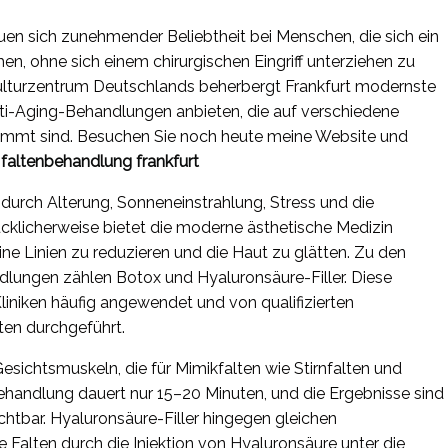
uen sich zunehmender Beliebtheit bei Menschen, die sich ein
en, ohne sich einem chirurgischen Eingriff unterziehen zu
ulturzentrum Deutschlands beherbergt Frankfurt modernste
Anti-Aging-Behandlungen anbieten, die auf verschiedene
immt sind. Besuchen Sie noch heute meine Website und
:
faltenbehandlung frankfurt
 durch Alterung, Sonneneinstrahlung, Stress und die
klicherweise bietet die moderne ästhetische Medizin
ine Linien zu reduzieren und die Haut zu glätten. Zu den
dlungen zählen Botox und Hyaluronsäure-Filler. Diese
liniken häufig angewendet und von qualifizierten
en durchgeführt.
sichtsmuskeln, die für Mimikfalten wie Stirnfalten und
ehandlung dauert nur 15–20 Minuten, und die Ergebnisse sind
chtbar. Hyaluronsäure-Filler hingegen gleichen
e Falten durch die Injektion von Hyaluronsäure unter die