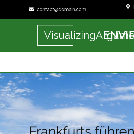
contact@domain.com
ENVI
VisualizingArgume
Frankfurts führe