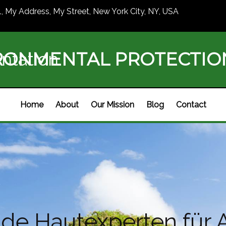
1, My Address, My Street, New York City, NY, USA
RONMENTAL PROTECTI
ntation
Home
About
Our Mission
Blog
Contact
nde Hautexperten für A