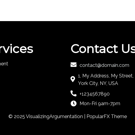
rvices
Contact U
ment
contact@domain.com
1, My Address, My Street
York City, NY, USA
+1234567890
Mon-Fri 9am-7pm
© 2025 VisualizingArgumentation |
PopularFX Theme