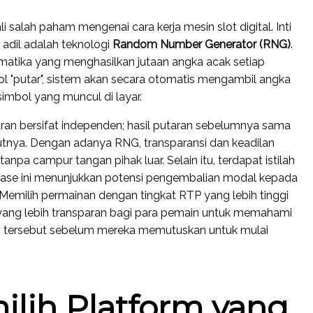
 salah paham mengenai cara kerja mesin slot digital. Inti
 adil adalah teknologi
Random Number Generator (RNG)
.
matika yang menghasilkan jutaan angka acak setiap
l "putar", sistem akan secara otomatis mengambil angka
imbol yang muncul di layar.
ran bersifat independen; hasil putaran sebelumnya sama
kutnya. Dengan adanya RNG, transparansi dan keadilan
npa campur tangan pihak luar. Selain itu, terdapat istilah
tase ini menunjukkan potensi pengembalian modal kepada
Memilih permainan dengan tingkat RTP yang lebih tinggi
yang lebih transparan bagi para pemain untuk memahami
ainan tersebut sebelum mereka memutuskan untuk mulai
ilih Platform yang