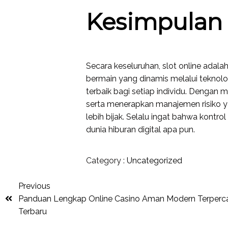
Kesimpulan
Secara keseluruhan, slot online adal
bermain yang dinamis melalui teknol
terbaik bagi setiap individu. Dengan
serta menerapkan manajemen risiko y
lebih bijak. Selalu ingat bahwa kontro
dunia hiburan digital apa pun.
Category :
Uncategorized
Previous
Panduan Lengkap Online Casino Aman Modern Terperc
Terbaru