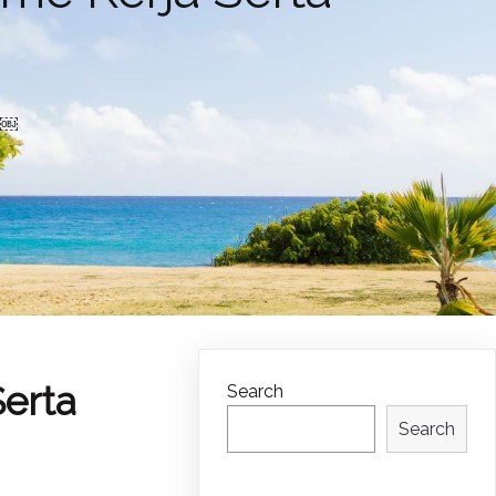
e￼
erta
Search
Search