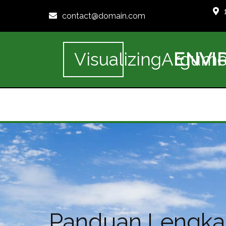
contact@domain.com
ENVI
VisualizingArgume
Panduan Lengka