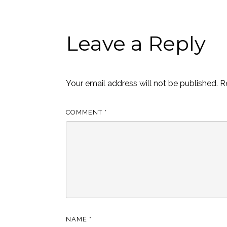
Leave a Reply
Your email address will not be published.
R
COMMENT
*
NAME
*