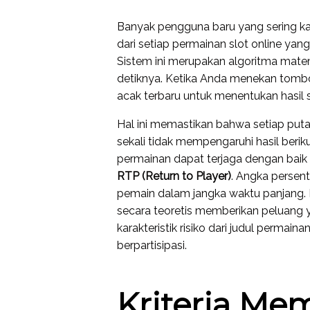
Banyak pengguna baru yang sering kali
dari setiap permainan slot online yang
Sistem ini merupakan algoritma mate
detiknya. Ketika Anda menekan tombo
acak terbaru untuk menentukan hasil s
Hal ini memastikan bahwa setiap puta
sekali tidak mempengaruhi hasil beri
permainan dapat terjaga dengan baik ta
RTP (Return to Player)
. Angka persen
pemain dalam jangka waktu panjang. 
secara teoretis memberikan peluang 
karakteristik risiko dari judul perm
berpartisipasi.
Kriteria Mem