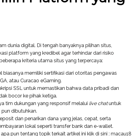
 dunia digital. Di tengah banyaknya pilihan situs,
 platform yang kredibel agar terhindar dari risiko
beberapa kriteria utama situs yang terpercaya:
l biasanya memiliki sertifikasi dari otoritas pengawas
MGA, atau Curacao eGaming.
ripsi SSL untuk memastikan bahwa data pribadi dan
ak bocor ke pihak ketiga.
a tim dukungan yang responsif melalui
live chat
untuk
 pun dibutuhkan.
posit dan penarikan dana yang jelas, cepat, serta
ayaran lokal seperti transfer bank dan e-wallet.
 pun tentang topik terkait artikel ini klik di sini :
macau18