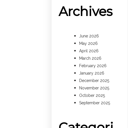
Archives
June 2026
May 2026
April 2026
March 2026
February 2026
January 2026
December 2025
November 2025
October 2025
September 2025
Categori