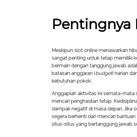
Pentingnya
Meskipun slot online menawarkan hib
sangat penting untuk tetap memiliki ke
bermain dengan tanggung jawab adal
batasan anggaran (
budget
) harian d
kebutuhan pokok.
Anggaplah aktivitas ini semata-mata 
mencari penghasilan tetap. Kedisip
dampak negatif di masa depan. Jika s
segera berhenti dan mencari bantuan m
situs-situs yang bertanggung jawab 