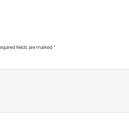
equired fields are marked
*