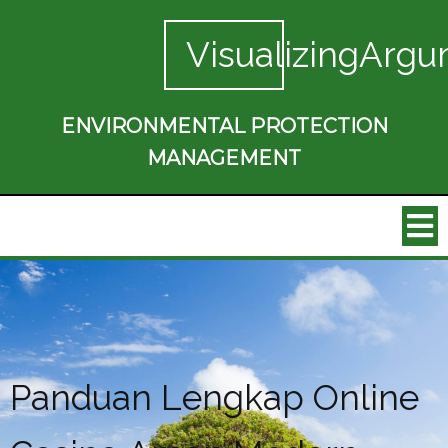
VisualizingArgu
ENVIRONMENTAL PROTECTION
MANAGEMENT
Panduan Lengkap Online