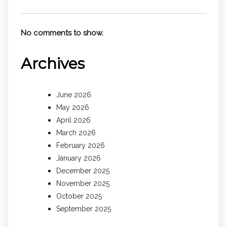
No comments to show.
Archives
June 2026
May 2026
April 2026
March 2026
February 2026
January 2026
December 2025
November 2025
October 2025
September 2025