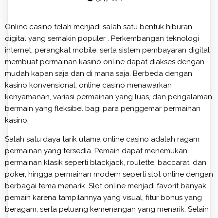
Online casino telah menjadi salah satu bentuk hiburan
digital yang semakin populer . Perkembangan teknologi
internet, perangkat mobile, serta sistem pembayaran digital
membuat permainan kasino online dapat diakses dengan
mudah kapan saja dan di mana saja. Berbeda dengan
kasino konvensional, online casino menawarkan
kenyamanan, variasi permainan yang luas, dan pengalaman
bermain yang fleksibel bagi para penggemar permainan
kasino.
Salah satu daya tarik utama online casino adalah ragam
permainan yang tersedia. Pemain dapat menemukan
permainan klasik seperti blackjack, roulette, baccarat, dan
poker, hingga permainan modern seperti slot online dengan
berbagai tema menarik. Slot online menjadi favorit banyak
pemain karena tampilannya yang visual, fitur bonus yang
beragam, serta peluang kemenangan yang menarik. Selain