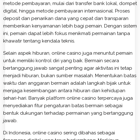
metode pembayaran, mulai dari transfer bank lokal, dompet
digital, hingga metode pembayaran internasional. Proses
deposit dan penarikan dana yang cepat dan transparan
memberikan kenyamanan lebih bagi pemain. Dengan sistem
ini, pemain dapat lebih fokus menikmati permainan tanpa
khawatir tentang kendala teknis.
Selain aspek hiburan, online casino juga menuntut pemain
untuk memiliki kontrol diri yang baik. Bermain secara
bertanggung jawab sangat penting agar aktivitas ini tetap
menjadi hiburan, bukan sumber masalah. Menentukan batas
waktu dan anggaran bermain adalah langkah bijak untuk
menjaga keseimbangan antara hiburan dan kehidupan
sehari-hari. Banyak platform online casino terpercaya juga
menyediakan fitur pengaturan batas bermain sebagai
bentuk dukungan terhadap permainan yang bertanggung
jawab.
Di Indonesia, online casino sering dibahas sebagai