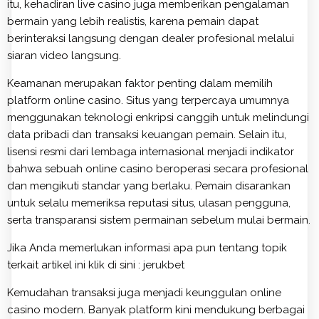
itu, kehadiran live casino juga memberikan pengalaman
bermain yang lebih realistis, karena pemain dapat
berinteraksi langsung dengan dealer profesional melalui
siaran video langsung.
Keamanan merupakan faktor penting dalam memilih
platform online casino. Situs yang terpercaya umumnya
menggunakan teknologi enkripsi canggih untuk melindungi
data pribadi dan transaksi keuangan pemain. Selain itu,
lisensi resmi dari lembaga internasional menjadi indikator
bahwa sebuah online casino beroperasi secara profesional
dan mengikuti standar yang berlaku. Pemain disarankan
untuk selalu memeriksa reputasi situs, ulasan pengguna,
serta transparansi sistem permainan sebelum mulai bermain.
Jika Anda memerlukan informasi apa pun tentang topik
terkait artikel ini klik di sini :
jerukbet
Kemudahan transaksi juga menjadi keunggulan online
casino modern. Banyak platform kini mendukung berbagai