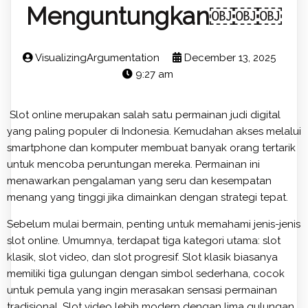
Menguntungkan￼￼￼
VisualizingArgumentation
December 13, 2025
9:27 am
Slot online merupakan salah satu permainan judi digital
yang paling populer di Indonesia. Kemudahan akses melalui
smartphone dan komputer membuat banyak orang tertarik
untuk mencoba peruntungan mereka. Permainan ini
menawarkan pengalaman yang seru dan kesempatan
menang yang tinggi jika dimainkan dengan strategi tepat.
Sebelum mulai bermain, penting untuk memahami jenis-jenis
slot online. Umumnya, terdapat tiga kategori utama: slot
klasik, slot video, dan slot progresif. Slot klasik biasanya
memiliki tiga gulungan dengan simbol sederhana, cocok
untuk pemula yang ingin merasakan sensasi permainan
tradisional. Slot video lebih modern dengan lima gulungan,