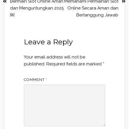
Bermain Slot Online Aman
Memahami Permainan Slot
dan Menguntungkan 2025
Online Secara Aman dan
￼
Bertanggung Jawab
Leave a Reply
Your email address will not be
published.
Required fields are marked
*
COMMENT
*