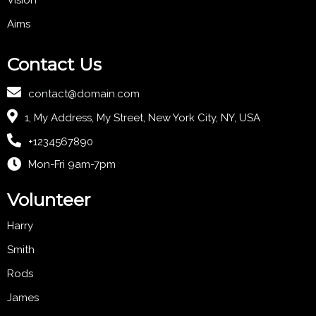
Vision
Aims
Contact Us
contact@domain.com
1, My Address, My Street, New York City, NY, USA
+1234567890
Mon-Fri 9am-7pm
Volunteer
Harry
Smith
Rods
James