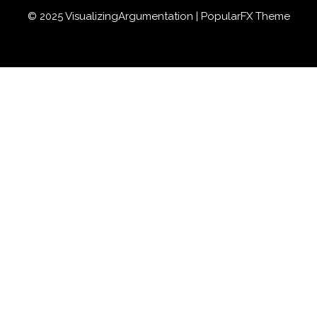
© 2025 VisualizingArgumentation |
PopularFX Theme