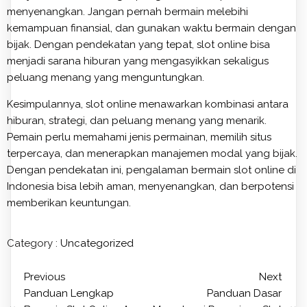
menyenangkan. Jangan pernah bermain melebihi
kemampuan finansial, dan gunakan waktu bermain dengan
bijak. Dengan pendekatan yang tepat, slot online bisa
menjadi sarana hiburan yang mengasyikkan sekaligus
peluang menang yang menguntungkan.
Kesimpulannya, slot online menawarkan kombinasi antara
hiburan, strategi, dan peluang menang yang menarik.
Pemain perlu memahami jenis permainan, memilih situs
terpercaya, dan menerapkan manajemen modal yang bijak.
Dengan pendekatan ini, pengalaman bermain slot online di
Indonesia bisa lebih aman, menyenangkan, dan berpotensi
memberikan keuntungan.
Category :
Uncategorized
Previous
Next
Panduan Lengkap
Panduan Dasar