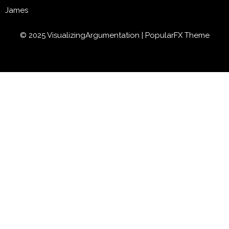
James
© 2025 VisualizingArgumentation |
PopularFX Theme