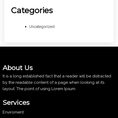
Categories
Uncategorized
About Us
It is a long established fact that a reader will be distracted
by the readable content of a page when looking at its
layout. The point of using Lorem Ipsum
Services
Enviroment