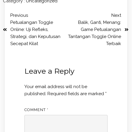
Category :
Uncategorized
Previous
Next
Petualangan Toggle
Balik, Ganti, Menang:
Online: Uji Refleks,
Game Petualangan
Strategi, dan Keputusan
Tantangan Toggle Online
Secepat Kilat
Terbaik
Leave a Reply
Your email address will not be
published.
Required fields are marked
*
COMMENT
*