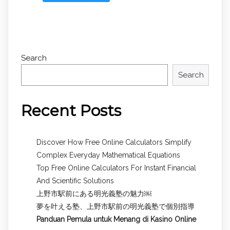
Search
Search
Recent Posts
Discover How Free Online Calculators Simplify
Complex Everyday Mathematical Equations
Top Free Online Calculators For Instant Financial
And Scientific Solutions
上野市駅前にある明光義塾の魅力￼
夢を叶える塾、上野市駅前の明光義塾で個別指導
Panduan Pemula untuk
Menang di Kasino Online