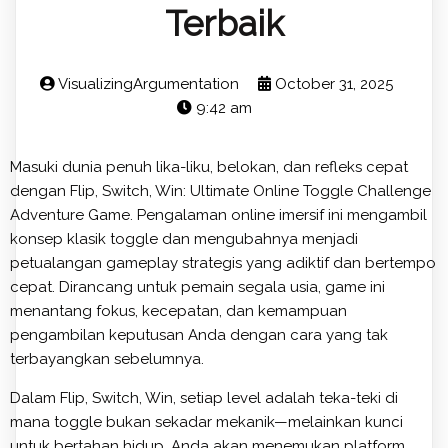
Terbaik
VisualizingArgumentation
October 31, 2025
9:42 am
Masuki dunia penuh lika-liku, belokan, dan refleks cepat
dengan Flip, Switch, Win: Ultimate Online Toggle Challenge
Adventure Game. Pengalaman online imersif ini mengambil
konsep klasik toggle dan mengubahnya menjadi
petualangan gameplay strategis yang adiktif dan bertempo
cepat. Dirancang untuk pemain segala usia, game ini
menantang fokus, kecepatan, dan kemampuan
pengambilan keputusan Anda dengan cara yang tak
terbayangkan sebelumnya.
Dalam Flip, Switch, Win, setiap level adalah teka-teki di
mana toggle bukan sekadar mekanik—melainkan kunci
untuk bertahan hidup. Anda akan menemukan platform