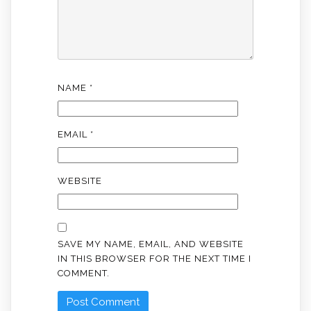
NAME
*
EMAIL
*
WEBSITE
SAVE MY NAME, EMAIL, AND WEBSITE
IN THIS BROWSER FOR THE NEXT TIME I
COMMENT.