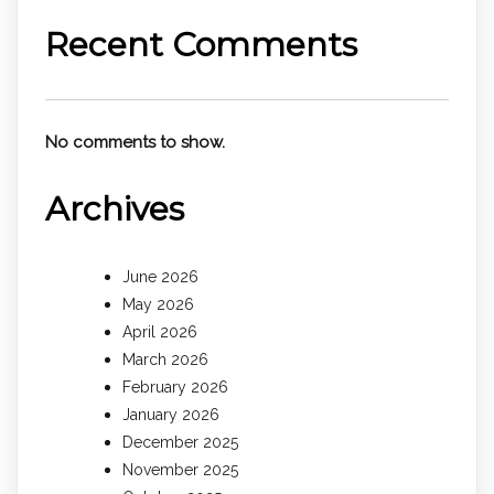
Recent Comments
No comments to show.
Archives
June 2026
May 2026
April 2026
March 2026
February 2026
January 2026
December 2025
November 2025