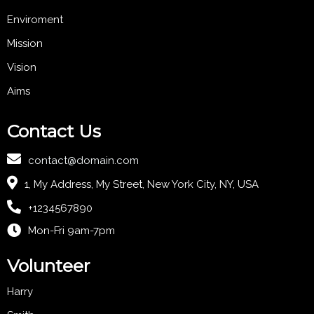
Enviroment
Mission
Vision
Aims
Contact Us
contact@domain.com
1, My Address, My Street, New York City, NY, USA
+1234567890
Mon-Fri 9am-7pm
Volunteer
Harry