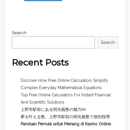
Search
Search
Recent Posts
Discover How Free Online Calculators Simplify
Complex Everyday Mathematical Equations
Top Free Online Calculators For Instant Financial
And Scientific Solutions
上野市駅前にある明光義塾の魅力￼
夢を叶える塾、上野市駅前の明光義塾で個別指導
Panduan Pemula untuk
Menang di Kasino Online