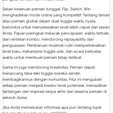
Selain keseruan pemain tunggal, Flip, Switch, Win
menghadirkan mode online yang kompetitif. Tantang teman
atau pemain global dalam duel toggle waktu nyata,
berlomba untuk menyelesaikan level lebih cepat dari lawan
Anda. Papan peringkat melacak pencapaian, waktu terbaik,
dan rentetan kombo, mendorong replayability dan
penguasaan. Pembaruan musiman rutin memperkenalkan
level baru, mekanisme toggle unik, dan acara berbatas
waktu untuk membuat pemain tetap terlibat.
Game ini juga mendorong kreativitas. Pemain dapat
merancang teka-teki toggle mereka sendiri,
membagikannya dengan komunitas. Fitur ini mengubah
setiap pemain menjadi kreator level potensial, memastikan
tantangan dan inspirasi tanpa akhir dari sesama pemain di
seluruh dunia.
Jika Anda memerlukan informasi apa pun tentang topik