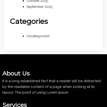
October 2025
September 2025
Categories
Uncategorized
About Us
It is a long established fact that a reader will be distracted
by the readable content of a page when looking at its
layout. The point of using Lorem Ipsum
Services