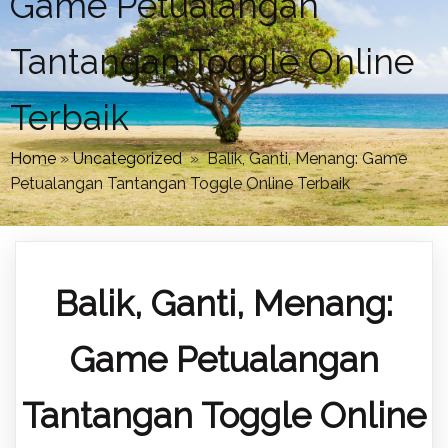
Game Petualangan
Tantangan Toggle Online
Terbaik
Home
»
Uncategorized
»
Balik, Ganti, Menang: Game
Petualangan Tantangan Toggle Online Terbaik
Balik, Ganti, Menang:
Game Petualangan
Tantangan Toggle Online