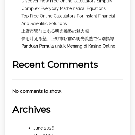
Discover How Free Online Calculators Simplify
Complex Everyday Mathematical Equations
Top Free Online Calculators For Instant Financial
And Scientific Solutions
上野市駅前にある明光義塾の魅力￼
夢を叶える塾、上野市駅前の明光義塾で個別指導
Panduan Pemula untuk
Menang di Kasino Online
Recent Comments
No comments to show.
Archives
June 2026