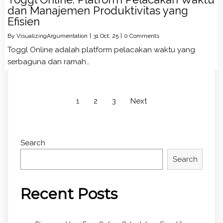
dan Manajemen Produktivitas yang
Efisien
By
VisualizingArgumentation
|
31
Oct, 25
|
0 Comments
Toggl Online adalah platform pelacakan waktu yang
serbaguna dan ramah…
1
2
3
Next
Search
Search
Recent Posts