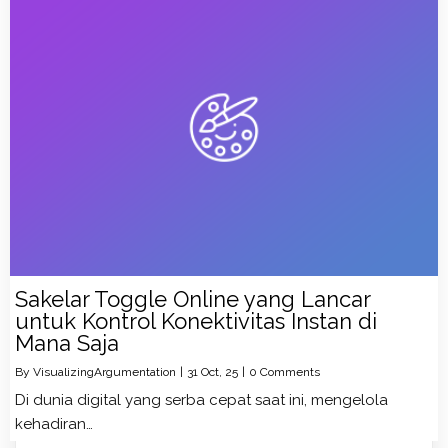
Sakelar Toggle Online yang Lancar
untuk Kontrol Konektivitas Instan di
Mana Saja
By
VisualizingArgumentation
|
31
Oct, 25
|
0 Comments
Di dunia digital yang serba cepat saat ini, mengelola
kehadiran…