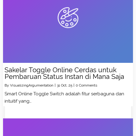
Sakelar Toggle Online Cerdas untuk
Pembaruan Status Instan di Mana Saja
By
VisualizingArgumentation
|
31
Oct, 25
|
0 Comments
Smart Online Toggle Switch adalah fitur serbaguna dan
intuitif yang…