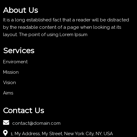
About Us
It is a long established fact that a reader will be distracted
by the readable content of a page when looking at its
layout. The point of using Lorem Ipsum
Services
Enviroment
Mission
Vision
Aims
Contact Us
contact@domain.com
1, My Address, My Street, New York City, NY, USA