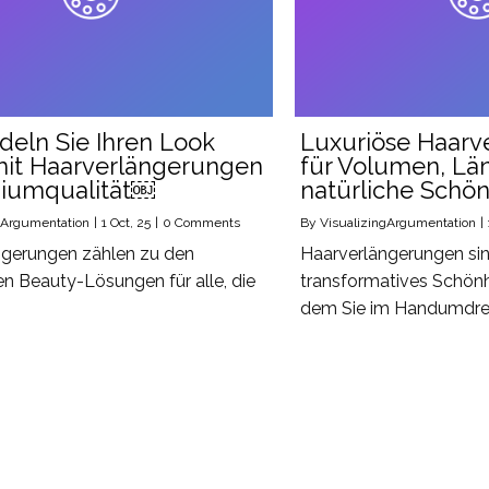
eln Sie Ihren Look
Luxuriöse Haarv
mit Haarverlängerungen
für Volumen, Lä
miumqualität￼
natürliche Schön
gArgumentation
|
1
Oct, 25
|
0 Comments
By
VisualizingArgumentation
|
ngerungen zählen zu den
Haarverlängerungen sin
en Beauty-Lösungen für alle, die
transformatives Schönh
dem Sie im Handumdr