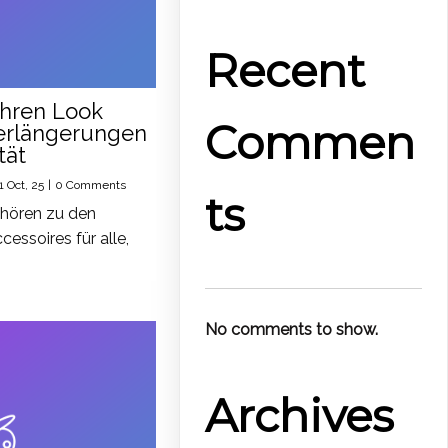
Recent
Ihren Look
Commen
verlängerungen
tät
1
Oct, 25
|
0 Comments
ts
hören zu den
essoires für alle,
No comments to show.
Archives