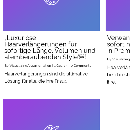
„Luxuriöse
Verwand
Haarverlängerungen für
sofort 
sofortige Länge, Volumen und
in Pre
atemberaubenden Style“￼
By
Visualizin
By
VisualizingArgumentation
|
1
Oct, 25
|
0 Comments
Haarverlä
Haarverlängerungen sind die ultimative
beliebtest
Lösung für alle, die ihre Frisur…
ihre…