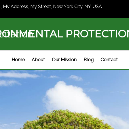
1, My Address, My Street, New York City, NY, USA
RONMENTAL PROTECTI
ntation
Home
About
Our Mission
Blog
Contact