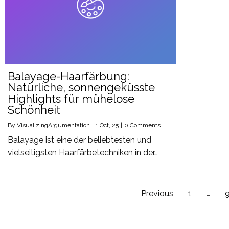
Balayage-Haarfärbung:
Natürliche, sonnengeküsste
Highlights für mühelose
Schönheit
By
VisualizingArgumentation
|
1
Oct, 25
|
0 Comments
Balayage ist eine der beliebtesten und
vielseitigsten Haarfärbetechniken in der…
Previous
1
…