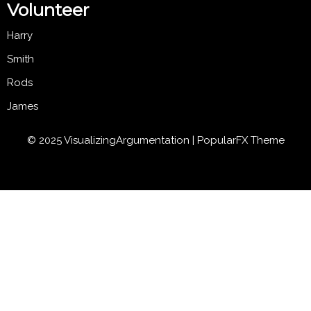
Volunteer
Harry
Smith
Rods
James
© 2025 VisualizingArgumentation |
PopularFX Theme