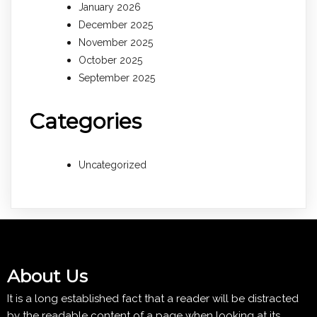
January 2026
December 2025
November 2025
October 2025
September 2025
Categories
Uncategorized
About Us
It is a long established fact that a reader will be distracted
by the readable content of a page when looking at its