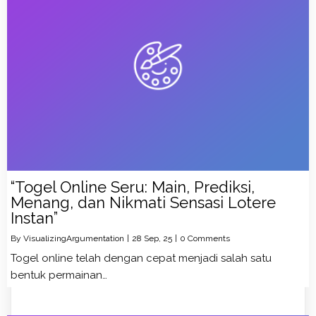
“Togel Online Seru: Main, Prediksi,
Menang, dan Nikmati Sensasi Lotere
Instan”
By
VisualizingArgumentation
|
28
Sep, 25
|
0 Comments
Togel online telah dengan cepat menjadi salah satu
bentuk permainan…