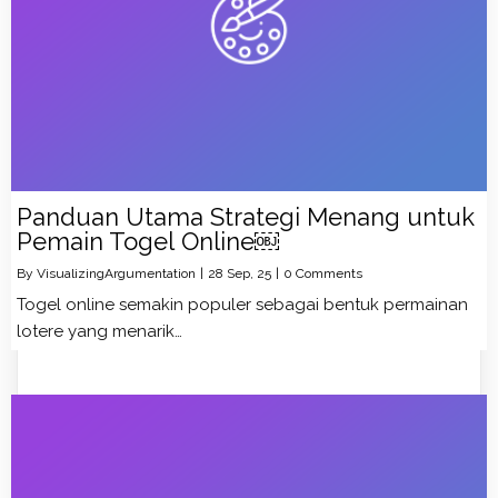
Panduan Utama Strategi Menang untuk
Pemain Togel Online￼
By
VisualizingArgumentation
|
28
Sep, 25
|
0 Comments
Togel online semakin populer sebagai bentuk permainan
lotere yang menarik…