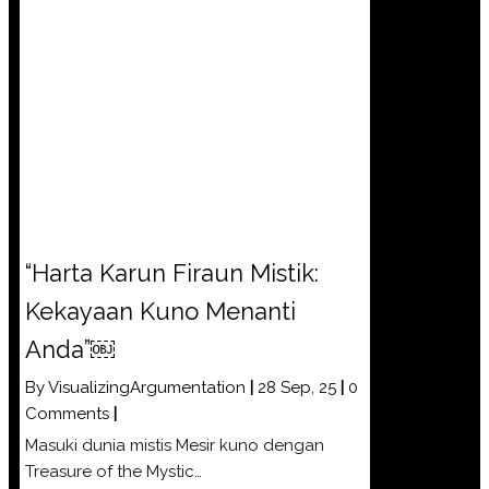
“Harta Karun Firaun Mistik:
Kekayaan Kuno Menanti
Anda”￼
By
VisualizingArgumentation
|
28
Sep, 25
|
0
Comments
|
Masuki dunia mistis Mesir kuno dengan
Treasure of the Mystic…