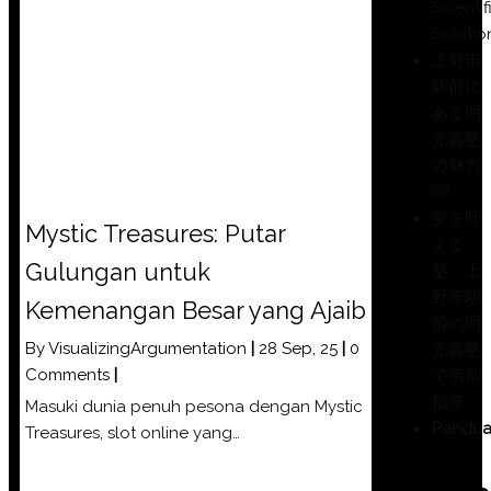
Scientif
Solutio
上野市
駅前に
ある明
光義塾
の魅力
￼
夢を叶
Mystic Treasures: Putar
える
Gulungan untuk
塾、上
野市駅
Kemenangan Besar yang Ajaib
前の明
By
VisualizingArgumentation
|
28
Sep, 25
|
0
光義塾
Comments
|
で個別
指導
Masuki dunia penuh pesona dengan Mystic
Pandua
Treasures, slot online yang…