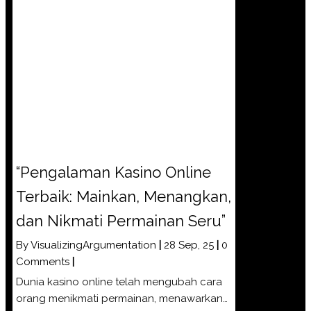
“Pengalaman Kasino Online
Terbaik: Mainkan, Menangkan,
dan Nikmati Permainan Seru”
By
VisualizingArgumentation
|
28
Sep, 25
|
0
Comments
|
Dunia kasino online telah mengubah cara
orang menikmati permainan, menawarkan…