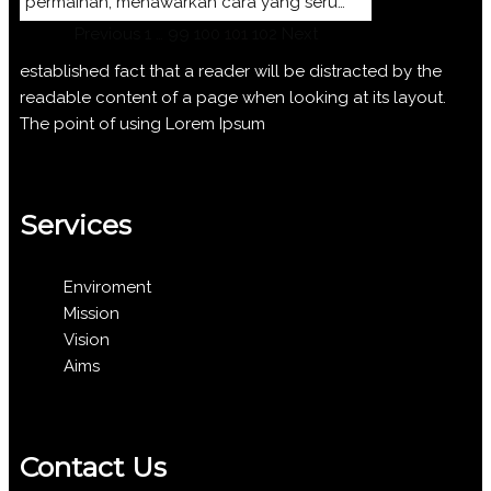
permainan, menawarkan cara yang seru…
Previous
1
…
99
100
101
102
Next
established fact that a reader will be distracted by the
readable content of a page when looking at its layout.
The point of using Lorem Ipsum
Services
Enviroment
Mission
Vision
Aims
Contact Us