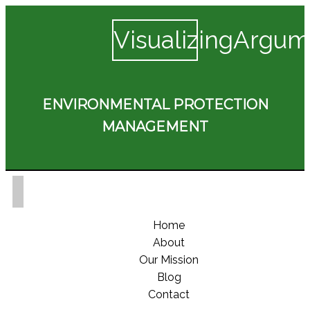
VisualizingArgum
ENVIRONMENTAL PROTECTION
MANAGEMENT
Home
About
Our Mission
Blog
Contact