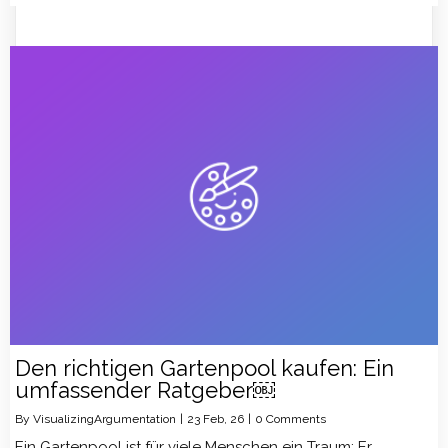
Den richtigen Gartenpool kaufen: Ein
umfassender Ratgeber￼
By
VisualizingArgumentation
|
23
Feb, 26
|
0 Comments
Ein Gartenpool ist für viele Menschen ein Traum: Er