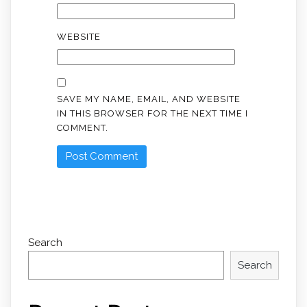
WEBSITE
SAVE MY NAME, EMAIL, AND WEBSITE
IN THIS BROWSER FOR THE NEXT TIME I
COMMENT.
Search
Search