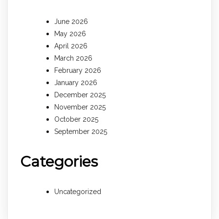
June 2026
May 2026
April 2026
March 2026
February 2026
January 2026
December 2025
November 2025
October 2025
September 2025
Categories
Uncategorized