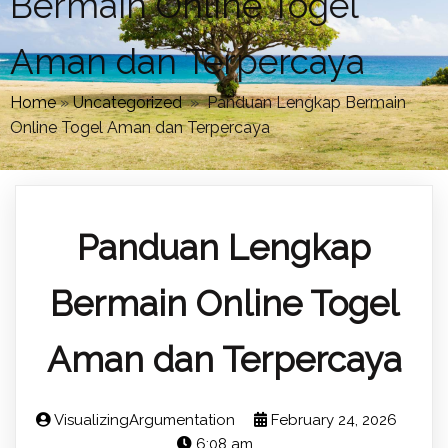
Bermain Online Togel
Aman dan Terpercaya
Home
»
Uncategorized
»
Panduan Lengkap Bermain
Online Togel Aman dan Terpercaya
Panduan Lengkap
Bermain Online Togel
Aman dan Terpercaya
VisualizingArgumentation
February 24, 2026
6:08 am