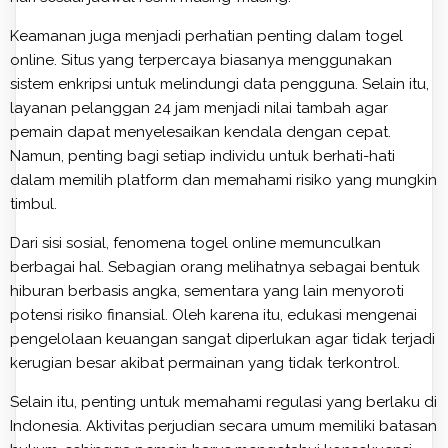
Keamanan juga menjadi perhatian penting dalam togel
online. Situs yang terpercaya biasanya menggunakan
sistem enkripsi untuk melindungi data pengguna. Selain itu,
layanan pelanggan 24 jam menjadi nilai tambah agar
pemain dapat menyelesaikan kendala dengan cepat.
Namun, penting bagi setiap individu untuk berhati-hati
dalam memilih platform dan memahami risiko yang mungkin
timbul.
Dari sisi sosial, fenomena togel online memunculkan
berbagai hal. Sebagian orang melihatnya sebagai bentuk
hiburan berbasis angka, sementara yang lain menyoroti
potensi risiko finansial. Oleh karena itu, edukasi mengenai
pengelolaan keuangan sangat diperlukan agar tidak terjadi
kerugian besar akibat permainan yang tidak terkontrol.
Selain itu, penting untuk memahami regulasi yang berlaku di
Indonesia. Aktivitas perjudian secara umum memiliki batasan