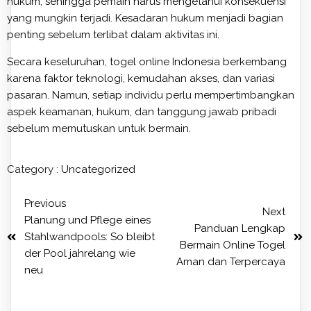
hukum, sehingga pemain harus mengetahui konsekuensi
yang mungkin terjadi. Kesadaran hukum menjadi bagian
penting sebelum terlibat dalam aktivitas ini.
Secara keseluruhan, togel online Indonesia berkembang
karena faktor teknologi, kemudahan akses, dan variasi
pasaran. Namun, setiap individu perlu mempertimbangkan
aspek keamanan, hukum, dan tanggung jawab pribadi
sebelum memutuskan untuk bermain.
Category :
Uncategorized
Previous
Next
Planung und Pflege eines
Panduan Lengkap
Stahlwandpools: So bleibt
Bermain Online Togel
der Pool jahrelang wie
Aman dan Terpercaya
neu