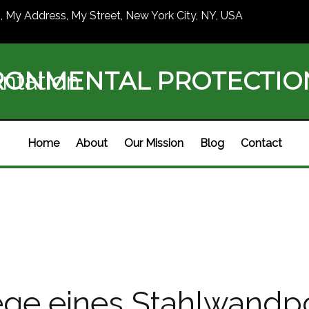
1, My Address, My Street, New York City, NY, USA
RONMENTAL PROTECTI
ntation
Home
About
Our Mission
Blog
Contact
ge eines Stahlwandpo