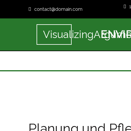
contact@domain.com
ENVI
VisualizingArgume
Planung und Pfle