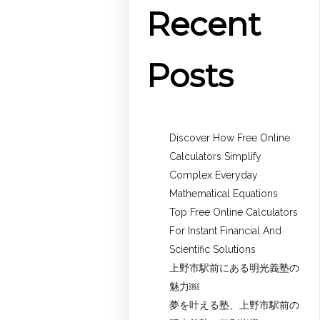
Recent
Posts
Discover How Free Online
Calculators Simplify
Complex Everyday
Mathematical Equations
Top Free Online Calculators
For Instant Financial And
Scientific Solutions
上野市駅前にある明光義塾の
魅力￼
夢を叶える塾、上野市駅前の