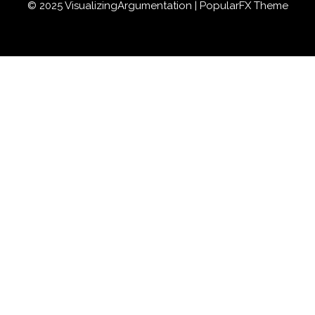
© 2025 VisualizingArgumentation |
PopularFX Theme