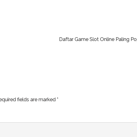
Daftar Game Slot Online Paling Po
equired fields are marked
*