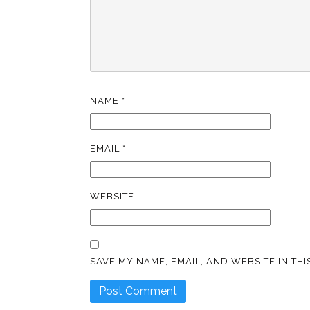
NAME
*
EMAIL
*
WEBSITE
SAVE MY NAME, EMAIL, AND WEBSITE IN TH