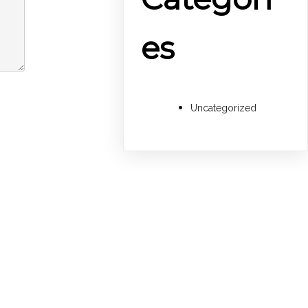
es
Uncategorized