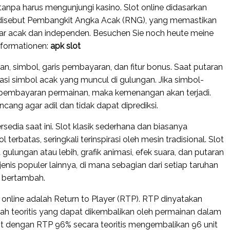
anpa harus mengunjungi kasino. Slot online didasarkan
disebut Pembangkit Angka Acak (RNG), yang memastikan
nar acak dan independen. Besuchen Sie noch heute meine
Informationen:
apk slot
ngan, simbol, garis pembayaran, dan fitur bonus. Saat putaran
si simbol acak yang muncul di gulungan. Jika simbol-
el pembayaran permainan, maka kemenangan akan terjadi.
ncang agar adil dan tidak dapat diprediksi.
rsedia saat ini. Slot klasik sederhana dan biasanya
erbatas, seringkali terinspirasi oleh mesin tradisional. Slot
gulungan atau lebih, grafik animasi, efek suara, dan putaran
 jenis populer lainnya, di mana sebagian dari setiap taruhan
s bertambah.
 online adalah Return to Player (RTP). RTP dinyatakan
ah teoritis yang dapat dikembalikan oleh permainan dalam
ot dengan RTP 96% secara teoritis mengembalikan 96 unit