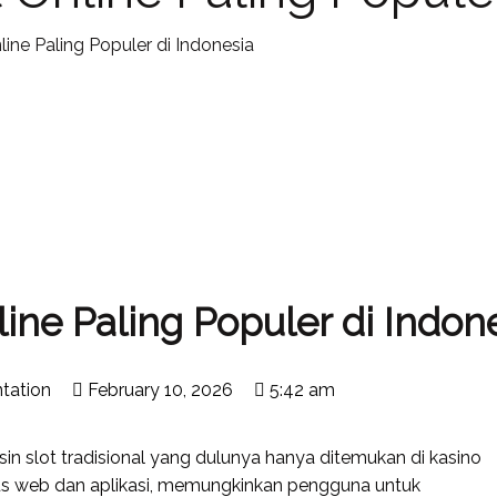
ine Paling Populer di Indonesia
ine Paling Populer di Indon
tation
February 10, 2026
5:42 am
mesin slot tradisional yang dulunya hanya ditemukan di kasino
di situs web dan aplikasi, memungkinkan pengguna untuk