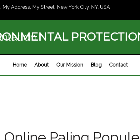
1, My Address, My Street, New York City, NY, USA
RONMENTAL PROTECTI
ntation
Home
About
Our Mission
Blog
Contact
 Online Paling Populer