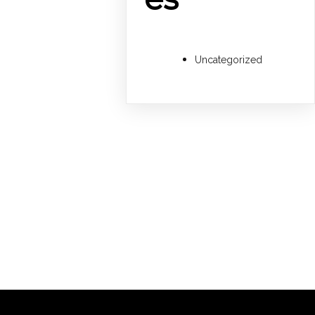
Uncategorized