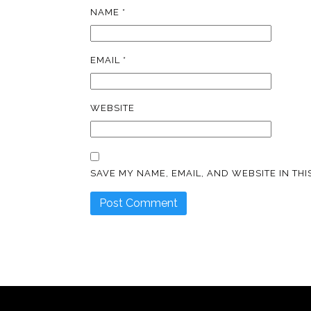
NAME
*
EMAIL
*
WEBSITE
SAVE MY NAME, EMAIL, AND WEBSITE IN TH