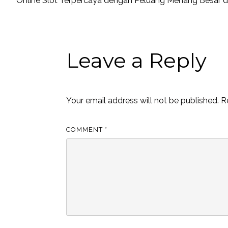
Online Slot Terpercaya dengan Peluang Menang Besar di
Leave a Reply
Your email address will not be published.
R
COMMENT
*