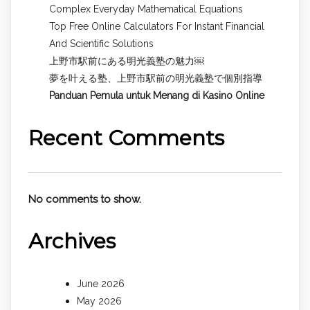
Complex Everyday Mathematical Equations
Top Free Online Calculators For Instant Financial
And Scientific Solutions
上野市駅前にある明光義塾の魅力￼
夢を叶える塾、上野市駅前の明光義塾で個別指導
Panduan Pemula untuk
Menang di Kasino Online
Recent Comments
No comments to show.
Archives
June 2026
May 2026