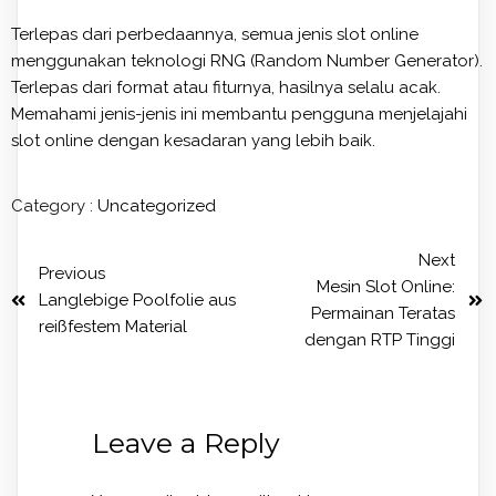
Terlepas dari perbedaannya, semua jenis slot online
menggunakan teknologi RNG (Random Number Generator).
Terlepas dari format atau fiturnya, hasilnya selalu acak.
Memahami jenis-jenis ini membantu pengguna menjelajahi
slot online dengan kesadaran yang lebih baik.
Category :
Uncategorized
Next
Previous
Mesin Slot Online:
Langlebige Poolfolie aus
Permainan Teratas
reißfestem Material
dengan RTP Tinggi
Leave a Reply