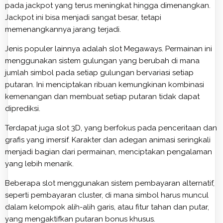
pada jackpot yang terus meningkat hingga dimenangkan.
Jackpot ini bisa menjadi sangat besar, tetapi
memenangkannya jarang terjadi.
Jenis populer lainnya adalah slot Megaways. Permainan ini
menggunakan sistem gulungan yang berubah di mana
jumlah simbol pada setiap gulungan bervariasi setiap
putaran. Ini menciptakan ribuan kemungkinan kombinasi
kemenangan dan membuat setiap putaran tidak dapat
diprediksi.
Terdapat juga slot 3D, yang berfokus pada penceritaan dan
grafis yang imersif. Karakter dan adegan animasi seringkali
menjadi bagian dari permainan, menciptakan pengalaman
yang lebih menarik.
Beberapa slot menggunakan sistem pembayaran alternatif,
seperti pembayaran cluster, di mana simbol harus muncul
dalam kelompok alih-alih garis, atau fitur tahan dan putar,
yang mengaktifkan putaran bonus khusus.