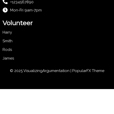
+1234567890
Mon-Fri 9am-7pm
Volunteer
Harry
Smith
Rods
James
© 2025 VisualizingArgumentation |
PopularFX Theme