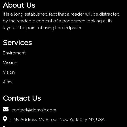
About Us
It is a long established fact that a reader will be distracted
by the readable content of a page when looking at its
layout. The point of using Lorem Ipsum
Services
Enviroment
Mission
Vision
Aims
Contact Us
contact@domain.com
1, My Address, My Street, New York City, NY, USA