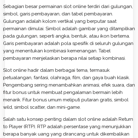
Sebagian besar permainan slot online terdiri dari gulungan,
simbol, garis pembayaran, dan tabel pembayaran.
Gulungan adalah kolom vertikal yang berputar saat
permainan dimulai. Simbol adalah gambar yang ditampilkan
pada gulungan, seperti angka, bentuk, atau ikon bertema.
Garis pembayaran adalah pola spesifik di seluruh gulungan
yang menentukan kombinasi kemenangan. Tabel
pembayaran menjelaskan berapa nilai setiap kombinasi.
Slot online hadir dalam berbagai tema, termasuk
petualangan, fantasi, olahraga, film, dan gaya buah klasik.
Pengembang sering menambahkan animasi, efek suara, dan
fitur bonus untuk membuat pengalaman bermain lebih
menarik. Fitur bonus umum meliputi putaran gratis, simbol
wild, simbol scatter, dan mini-game.
Salah satu konsep penting dalam slot online adalah Return
to Player (RTP). RTP adalah persentase yang menunjukkan
berapa banyak uang yang dirancang untuk dikembalikan