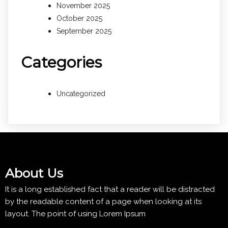
November 2025
October 2025
September 2025
Categories
Uncategorized
About Us
It is a long established fact that a reader will be distracted
by the readable content of a page when looking at its
layout. The point of using Lorem Ipsum