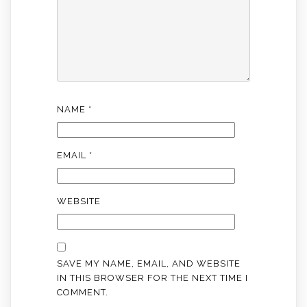
NAME
*
EMAIL
*
WEBSITE
SAVE MY NAME, EMAIL, AND WEBSITE
IN THIS BROWSER FOR THE NEXT TIME I
COMMENT.