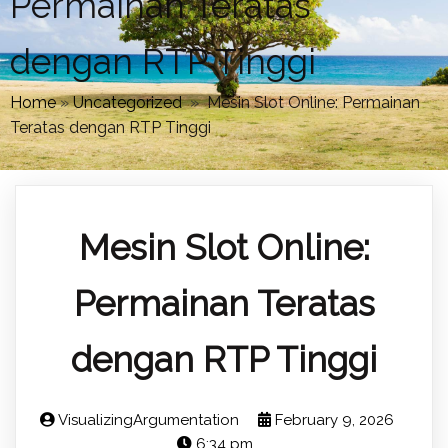
Permainan Teratas
dengan RTP Tinggi
Home
»
Uncategorized
»
Mesin Slot Online: Permainan
Teratas dengan RTP Tinggi
Mesin Slot Online:
Permainan Teratas
dengan RTP Tinggi
VisualizingArgumentation
February 9, 2026
6:34 pm