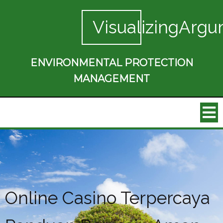
VisualizingArgu
ENVIRONMENTAL PROTECTION
MANAGEMENT
Online Casino Terpercaya