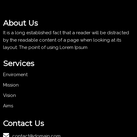
About Us
It is a long established fact that a reader will be distracted
by the readable content of a page when looking at its
layout. The point of using Lorem Ipsum
Services
Enviroment
Mission
Vision
Aims
Contact Us
contact@domain.com