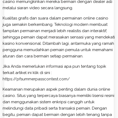
casino memungkinkan mereka bermain dengan dealer asli
melalui siaran video secara langsung.
Kualitas grafis dan suara dalam permainan online casino
juga semakin berkembang. Teknologi modern membuat
tampilan permainan menjadi lebih realistis dan interaktif,
sehingga pemain dapat merasakan sensasi yang mendekati
kasino konvensional. Ditambah lagi, antarmuka yang ramah
pengguna memudahkan pemain pemula untuk memahami
aturan dan cara bermain setiap permainan.
Jika Anda memerlukan informasi apa pun tentang topik
terkait artikel ini klik di sini :
https://pfsummerpasscontest.com/
Keamanan merupakan aspek penting dalam dunia online
casino. Situs yang terpercaya biasanya memiliki lisensi resmi
dan menggunakan sistem enkripsi canggih untuk
melindungi data pribadi serta transaksi pemain. Dengan
begitu, pemain dapat bermain dengan lebih tenang tanpa