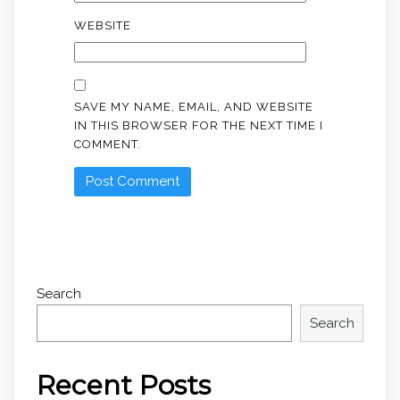
WEBSITE
SAVE MY NAME, EMAIL, AND WEBSITE
IN THIS BROWSER FOR THE NEXT TIME I
COMMENT.
Search
Search
Recent Posts