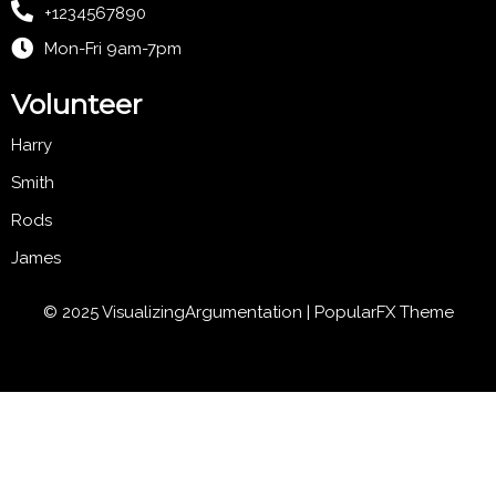
+1234567890
Mon-Fri 9am-7pm
Volunteer
Harry
Smith
Rods
James
© 2025 VisualizingArgumentation |
PopularFX Theme