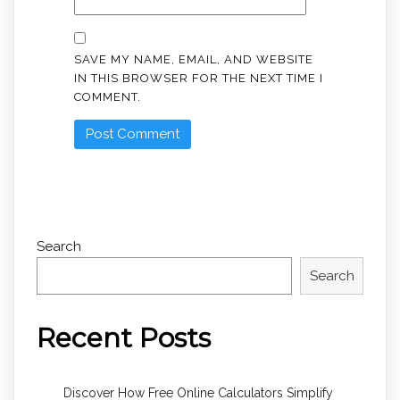
SAVE MY NAME, EMAIL, AND WEBSITE
IN THIS BROWSER FOR THE NEXT TIME I
COMMENT.
Search
Search
Recent Posts
Discover How Free Online Calculators Simplify