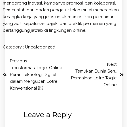
mendorong inovasi, kampanye promosi, dan kolaborasi.
Pemerintah dan badan pengatur telah mulai menerapkan
kerangka kerja yang jelas untuk memastikan permainan
yang adil, kepatuhan pajak, dan praktik permainan yang
bertanggung jawab di lingkungan online.
Category :
Uncategorized
Previous
Next
Transformasi Togel Online:
Temukan Dunia Seru
Peran Teknologi Digital
Permainan Lotre Togle
dalam Mengubah Lotre
Online
Konvensional ￼
Leave a Reply