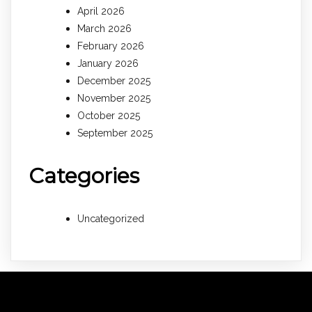
April 2026
March 2026
February 2026
January 2026
December 2025
November 2025
October 2025
September 2025
Categories
Uncategorized