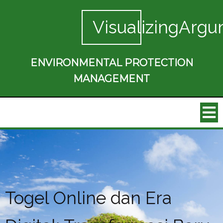
VisualizingArgu
ENVIRONMENTAL PROTECTION
MANAGEMENT
Togel Online dan Era