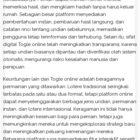
memeriksa hasil, dan mengklaim hadiah tanpa harus keluar
rumah. Sebagian besar platform menyediakan
pemberitahuan instan, pembaruan hasil langsung, dan
catatan rinci tentang undian sebelumnya, memastikan
pengguna tetap terinformasi dan terhubung. Selain itu, sifat
digital Togle online telah meningkatkan transparansi, karena
setiap undian biasanya dipantau dan diverifikasi oleh sistem
otomatis, mengurangi risiko kesalahan manusia dan
penipuan.
Keuntungan lain dari Togle online adalah beragamnya
permainan yang ditawarkan. Lotere tradisional seringkali
terbatas pada satu atau dua format, tetapi platform online
dapat menyelenggarakan berbagai jenis undian, permainan
instan, dan lotere internasional. Keragaman ini tidak hanya
meningkatkan keseruan bagi para pemain, tetapi juga
memungkinkan mereka untuk mengeksplorasi strategi baru
dan meningkatkan peluang kemenangan mereka.
Beberapa platform juga menyediakan fitur interaktif, seperti