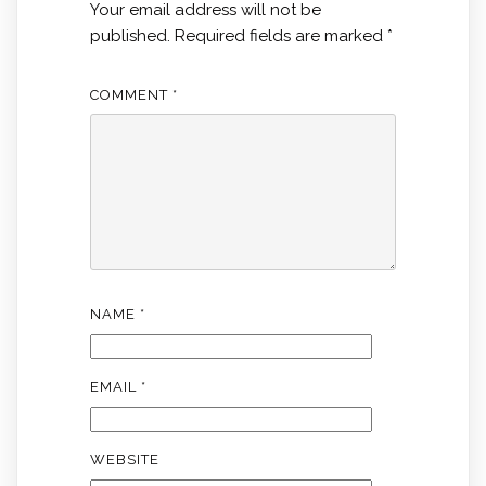
Your email address will not be
published.
Required fields are marked
*
COMMENT
*
NAME
*
EMAIL
*
WEBSITE