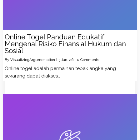
Online Togel Panduan Edukatif
Mengenal Risiko Finansial Hukum dan
Sosial
By
VisualizingArgumentation
|
5
Jan, 26
|
0 Comments
Online togel adalah permainan tebak angka yang
sekarang dapat diakses…