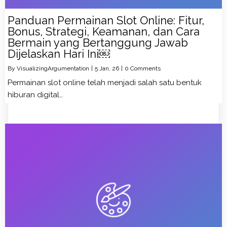
Panduan Permainan Slot Online: Fitur,
Bonus, Strategi, Keamanan, dan Cara
Bermain yang Bertanggung Jawab
Dijelaskan Hari Ini￼
By
VisualizingArgumentation
|
5
Jan, 26
|
0 Comments
Permainan slot online telah menjadi salah satu bentuk
hiburan digital…