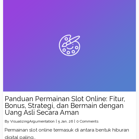
Panduan Permainan Slot Online: Fitur,
Bonus, Strategi, dan Bermain dengan
Uang Asli Secara Aman
By
VisualizingArgumentation
|
5
Jan, 26
|
0 Comments
Permainan slot online termasuk di antara bentuk hiburan
digital paling…