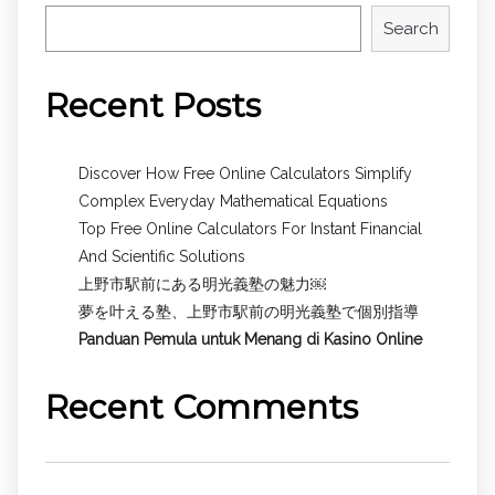
Search
Recent Posts
Discover How Free Online Calculators Simplify
Complex Everyday Mathematical Equations
Top Free Online Calculators For Instant Financial
And Scientific Solutions
上野市駅前にある明光義塾の魅力￼
夢を叶える塾、上野市駅前の明光義塾で個別指導
Panduan Pemula untuk
Menang di Kasino Online
Recent Comments