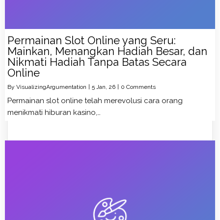
Permainan Slot Online yang Seru:
Mainkan, Menangkan Hadiah Besar, dan
Nikmati Hadiah Tanpa Batas Secara
Online
By
VisualizingArgumentation
|
5
Jan, 26
|
0 Comments
Permainan slot online telah merevolusi cara orang
menikmati hiburan kasino,…