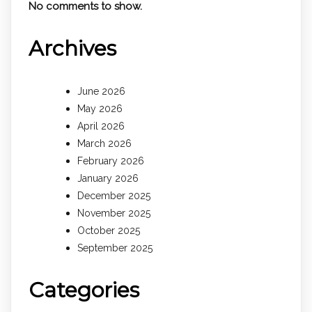
No comments to show.
Archives
June 2026
May 2026
April 2026
March 2026
February 2026
January 2026
December 2025
November 2025
October 2025
September 2025
Categories