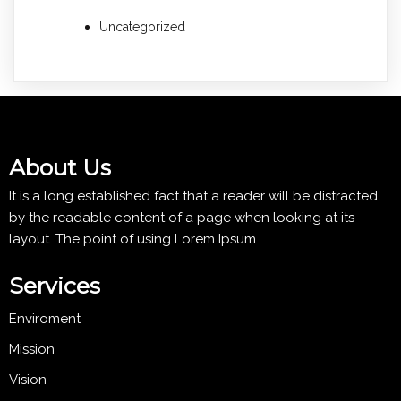
Uncategorized
About Us
It is a long established fact that a reader will be distracted
by the readable content of a page when looking at its
layout. The point of using Lorem Ipsum
Services
Enviroment
Mission
Vision