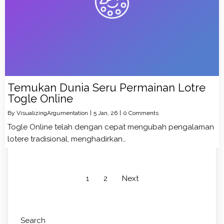
Temukan Dunia Seru Permainan Lotre
Togle Online
By
VisualizingArgumentation
|
5
Jan, 26
|
0 Comments
Togle Online telah dengan cepat mengubah pengalaman
lotere tradisional, menghadirkan…
1
2
Next
Search