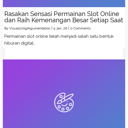
Rasakan Sensasi Permainan Slot Online
dan Raih Kemenangan Besar Setiap Saat
By
VisualizingArgumentation
|
5
Jan, 26
|
0 Comments
Permainan slot online telah menjadi salah satu bentuk
hiburan digital…