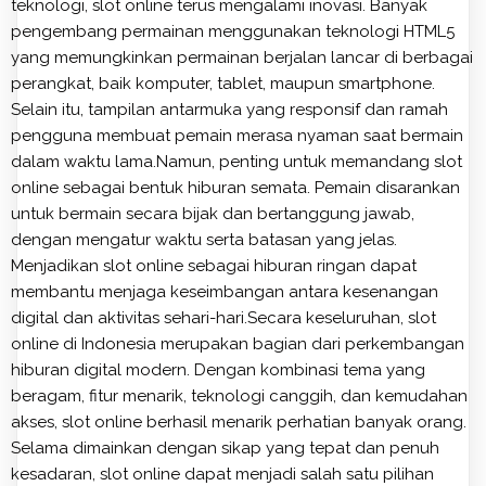
teknologi, slot online terus mengalami inovasi. Banyak
pengembang permainan menggunakan teknologi HTML5
yang memungkinkan permainan berjalan lancar di berbagai
perangkat, baik komputer, tablet, maupun smartphone.
Selain itu, tampilan antarmuka yang responsif dan ramah
pengguna membuat pemain merasa nyaman saat bermain
dalam waktu lama.Namun, penting untuk memandang slot
online sebagai bentuk hiburan semata. Pemain disarankan
untuk bermain secara bijak dan bertanggung jawab,
dengan mengatur waktu serta batasan yang jelas.
Menjadikan slot online sebagai hiburan ringan dapat
membantu menjaga keseimbangan antara kesenangan
digital dan aktivitas sehari-hari.Secara keseluruhan, slot
online di Indonesia merupakan bagian dari perkembangan
hiburan digital modern. Dengan kombinasi tema yang
beragam, fitur menarik, teknologi canggih, dan kemudahan
akses, slot online berhasil menarik perhatian banyak orang.
Selama dimainkan dengan sikap yang tepat dan penuh
kesadaran, slot online dapat menjadi salah satu pilihan