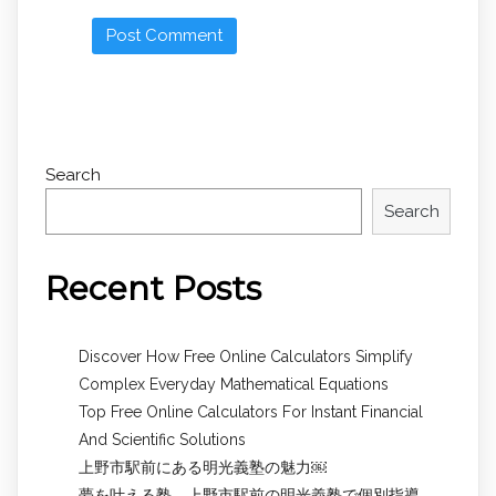
Search
Search
Recent Posts
Discover How Free Online Calculators Simplify
Complex Everyday Mathematical Equations
Top Free Online Calculators For Instant Financial
And Scientific Solutions
上野市駅前にある明光義塾の魅力￼
夢を叶える塾、上野市駅前の明光義塾で個別指導