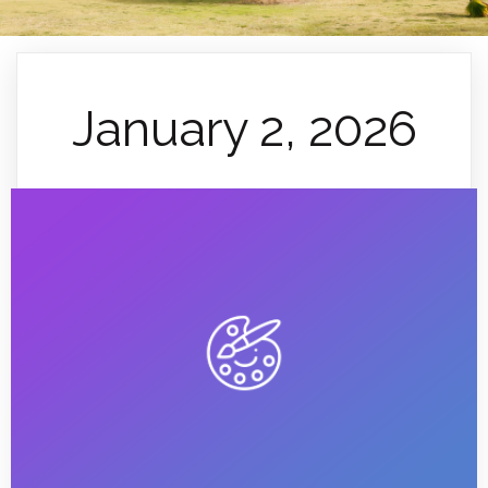
January 2, 2026