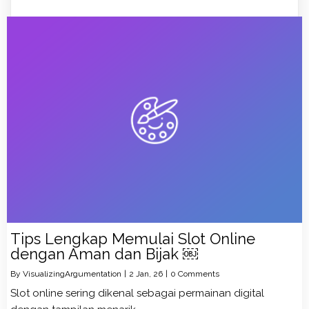
Tips Lengkap Memulai Slot Online
dengan Aman dan Bijak ￼
By
VisualizingArgumentation
|
2
Jan, 26
|
0 Comments
Slot online sering dikenal sebagai permainan digital