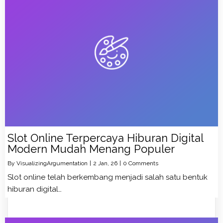
Slot Online Terpercaya Hiburan Digital
Modern Mudah Menang Populer
By
VisualizingArgumentation
|
2
Jan, 26
|
0 Comments
Slot online telah berkembang menjadi salah satu bentuk
hiburan digital…