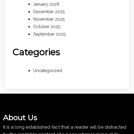
January 2026
December 2025
November 2025
October 2025
September 2025
Categories
Uncategorized
About Us
It is a long established fact that a reader will be distracted