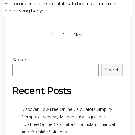
Slot online merupakan salah satu bentuk permainan
digital yang banyak…
1
2
Next
Search
Search
Recent Posts
Discover How Free Online Calculators Simplify
Complex Everyday Mathematical Equations
Top Free Online Calculators For Instant Financial
And Scientific Solutions