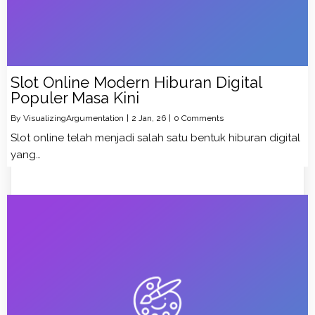
Slot Online Modern Hiburan Digital
Populer Masa Kini
By
VisualizingArgumentation
|
2
Jan, 26
|
0 Comments
Slot online telah menjadi salah satu bentuk hiburan digital
yang…