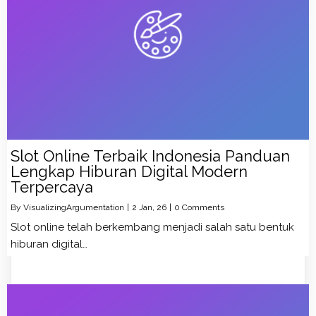
Slot Online Terbaik Indonesia Panduan
Lengkap Hiburan Digital Modern
Terpercaya
By
VisualizingArgumentation
|
2
Jan, 26
|
0 Comments
Slot online telah berkembang menjadi salah satu bentuk
hiburan digital…