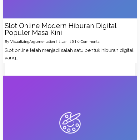
Slot Online Modern Hiburan Digital
Populer Masa Kini
By
VisualizingArgumentation
|
2
Jan, 26
|
0 Comments
Slot online telah menjadi salah satu bentuk hiburan digital
yang…