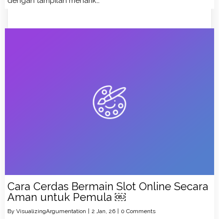
dengan tampilan menarik…
Cara Cerdas Bermain Slot Online Secara
Aman untuk Pemula ￼
By
VisualizingArgumentation
|
2
Jan, 26
|
0 Comments