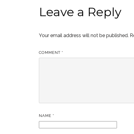
Leave a Reply
Your email address will not be published.
R
COMMENT
*
NAME
*