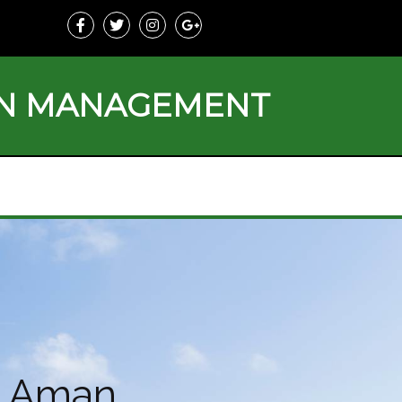
ON MANAGEMENT
e Aman