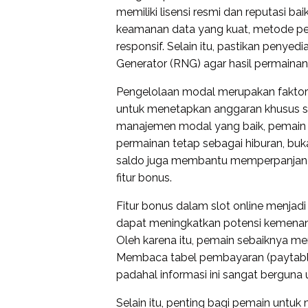
memiliki lisensi resmi dan reputasi b
keamanan data yang kuat, metode pe
responsif. Selain itu, pastikan pen
Generator (RNG) agar hasil permainan 
Pengelolaan modal merupakan faktor 
untuk menetapkan anggaran khusus se
manajemen modal yang baik, pemain d
permainan tetap sebagai hiburan, buka
saldo juga membantu memperpanjan
fitur bonus.
Fitur bonus dalam slot online menjadi 
dapat meningkatkan potensi kemenang
Oleh karena itu, pemain sebaiknya me
Membaca tabel pembayaran (paytable
padahal informasi ini sangat berguna
Selain itu, penting bagi pemain untuk 