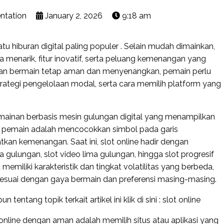
ntation
January 2, 2026
9:18 am
tu hiburan digital paling populer . Selain mudah dimainkan,
 menarik, fitur inovatif, serta peluang kemenangan yang
an bermain tetap aman dan menyenangkan, pemain perlu
ategi pengelolaan modal, serta cara memilih platform yang
rmainan berbasis mesin gulungan digital yang menampilkan
a pemain adalah mencocokkan simbol pada garis
an kemenangan. Saat ini, slot online hadir dengan
tiga gulungan, slot video lima gulungan, hingga slot progresif
 memiliki karakteristik dan tingkat volatilitas yang berbeda,
esuai dengan gaya bermain dan preferensi masing-masing.
entang topik terkait artikel ini klik di sini : slot online
nline dengan aman adalah memilih situs atau aplikasi yang