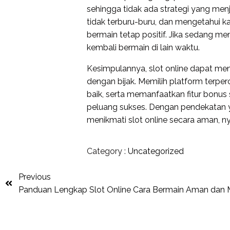
sehingga tidak ada strategi yang me
tidak terburu-buru, dan mengetahui 
bermain tetap positif. Jika sedang me
kembali bermain di lain waktu.
Kesimpulannya, slot online dapat men
dengan bijak. Memilih platform terp
baik, serta memanfaatkan fitur bonus
peluang sukses. Dengan pendekatan
menikmati slot online secara aman, 
Category :
Uncategorized
Previous
Panduan Lengkap Slot Online Cara Bermain Aman dan