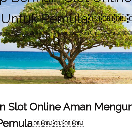
n Untuk Pemula￼￼
ermain Slot Online Aman Menguntungkan Untuk Pemula
n Slot Online Aman Mengu
 Pemula￼￼￼￼￼