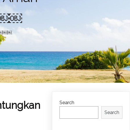
￼￼￼
￼￼￼￼￼
ntungkan
Search
Search