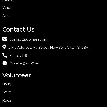
Vision
Aims
Contact Us
contact@domain.com
1, My Address, My Street, New York City, NY, USA
+1234567890
Mon-Fri 9am-7pm
Volunteer
Harry
Smith
Rods