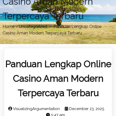
Casino Aman Modern
Terpercaya Terbaru
Home
»
Uncategorized
»
Panduan Lengkap Online
Casino Aman Modern Terpercaya Terbaru
Panduan Lengkap Online
Casino Aman Modern
Terpercaya Terbaru
VisualizingArgumentation
December 23, 2025
5:47 am