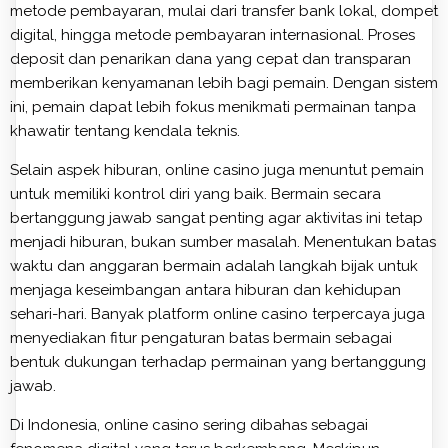
metode pembayaran, mulai dari transfer bank lokal, dompet
digital, hingga metode pembayaran internasional. Proses
deposit dan penarikan dana yang cepat dan transparan
memberikan kenyamanan lebih bagi pemain. Dengan sistem
ini, pemain dapat lebih fokus menikmati permainan tanpa
khawatir tentang kendala teknis.
Selain aspek hiburan, online casino juga menuntut pemain
untuk memiliki kontrol diri yang baik. Bermain secara
bertanggung jawab sangat penting agar aktivitas ini tetap
menjadi hiburan, bukan sumber masalah. Menentukan batas
waktu dan anggaran bermain adalah langkah bijak untuk
menjaga keseimbangan antara hiburan dan kehidupan
sehari-hari. Banyak platform online casino terpercaya juga
menyediakan fitur pengaturan batas bermain sebagai
bentuk dukungan terhadap permainan yang bertanggung
jawab.
Di Indonesia, online casino sering dibahas sebagai