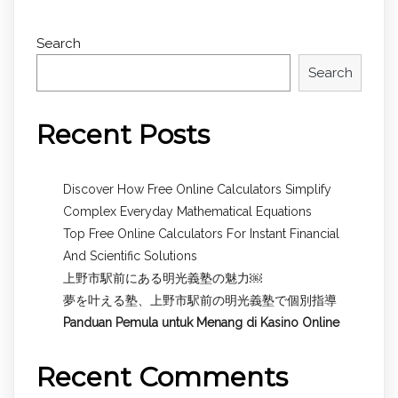
Search
Search
Recent Posts
Discover How Free Online Calculators Simplify
Complex Everyday Mathematical Equations
Top Free Online Calculators For Instant Financial
And Scientific Solutions
上野市駅前にある明光義塾の魅力￼
夢を叶える塾、上野市駅前の明光義塾で個別指導
Panduan Pemula untuk
Menang di Kasino Online
Recent Comments