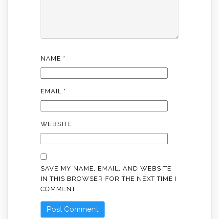
NAME
*
EMAIL
*
WEBSITE
SAVE MY NAME, EMAIL, AND WEBSITE
IN THIS BROWSER FOR THE NEXT TIME I
COMMENT.