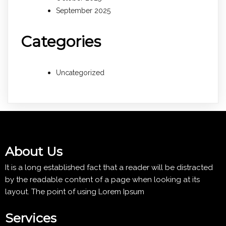
September 2025
Categories
Uncategorized
About Us
It is a long established fact that a reader will be distracted
by the readable content of a page when looking at its
layout. The point of using Lorem Ipsum
Services