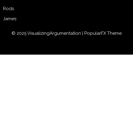
Rods
James
© 2025 VisualizingArgumentation |
PopularFX Theme