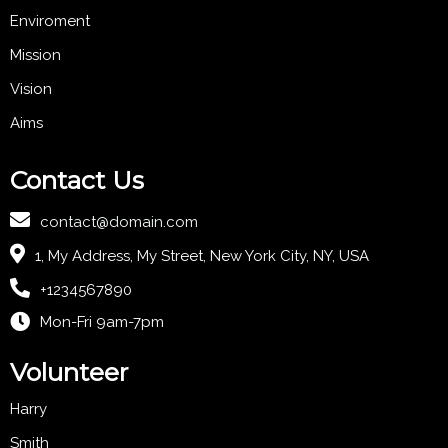
Enviroment
Mission
Vision
Aims
Contact Us
contact@domain.com
1, My Address, My Street, New York City, NY, USA
+1234567890
Mon-Fri 9am-7pm
Volunteer
Harry
Smith