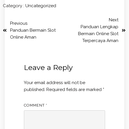
Category :
Uncategorized
Next
Previous
Panduan Lengkap
Panduan Bermain Slot
Bermain Online Slot
Online Aman
Terpercaya Aman
Leave a Reply
Your email address will not be
published.
Required fields are marked
*
COMMENT
*