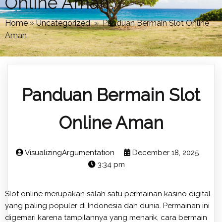
Online Aman
Home
»
Uncategorized
»
Panduan Bermain Slot Online
Aman
Panduan Bermain Slot
Online Aman
VisualizingArgumentation
December 18, 2025
3:34 pm
Slot online merupakan salah satu permainan kasino digital
yang paling populer di Indonesia dan dunia. Permainan ini
digemari karena tampilannya yang menarik, cara bermain