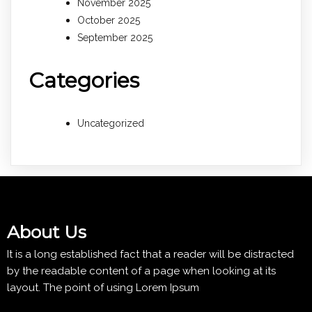
November 2025
October 2025
September 2025
Categories
Uncategorized
About Us
It is a long established fact that a reader will be distracted
by the readable content of a page when looking at its
layout. The point of using Lorem Ipsum