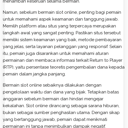
menambah keseruan selama bermain.
Namun, sebelum bermain slot online, penting bagi pemain
untuk memahami aspek keamanan dan tanggung jawab.
Memilih platform atau situs yang terpercaya merupakan
langkah awal yang sangat penting. Pastikan situs tersebut
memiliki sistem keamanan yang baik, metode pembayaran
yang jelas, serta layanan pelanggan yang responsif. Selain
itu, pemain juga disarankan untuk memahami aturan
permainan dan membaca informasi terkait Return to Player
(RTP), yaitu persentase teoretis pengembalian dana kepada
pemain dalam jangka panjang.
Bermain slot online sebaiknya dilakukan dengan
pengelolaan waktu dan dana yang bijak. Tetapkan batas
anggaran sebelum bermain dan hindari mengejar
kekalahan. Slot online dirancang sebagai sarana hiburan,
bukan sebagai sumber penghasilan utama. Dengan sikap
yang bertanggung jawab, pemain dapat menikmati
permainan ini tanpa menimbulkan dampak negatif.