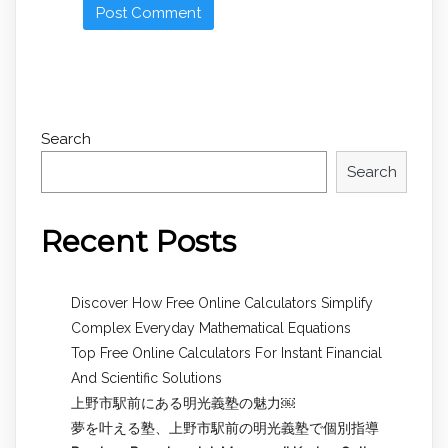
Search
Search
Recent Posts
Discover How Free Online Calculators Simplify
Complex Everyday Mathematical Equations
Top Free Online Calculators For Instant Financial
And Scientific Solutions
上野市駅前にある明光義塾の魅力￼
夢を叶える塾、上野市駅前の明光義塾で個別指導