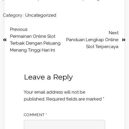
Category :
Uncategorized
Previous
Next
Permainan Online Slot
Panduan Lengkap Online
Terbaik Dengan Peluang
Slot Terpercaya
Menang Tinggi Hari Ini
Leave a Reply
Your email address will not be
published.
Required fields are marked
*
COMMENT
*