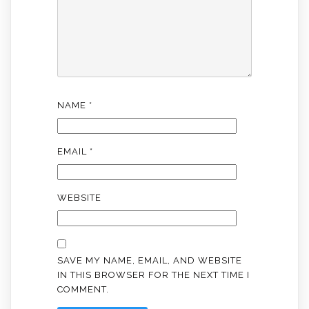
NAME
*
EMAIL
*
WEBSITE
SAVE MY NAME, EMAIL, AND WEBSITE
IN THIS BROWSER FOR THE NEXT TIME I
COMMENT.