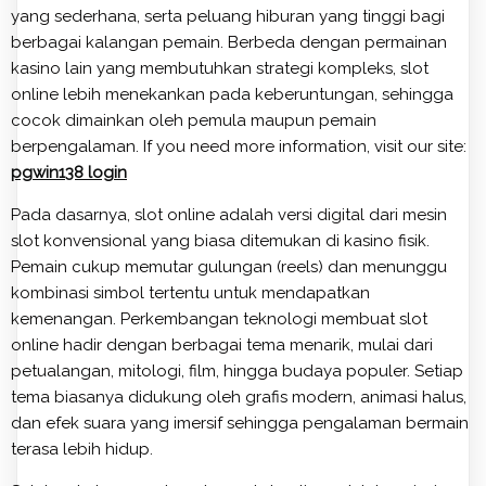
yang sederhana, serta peluang hiburan yang tinggi bagi
berbagai kalangan pemain. Berbeda dengan permainan
kasino lain yang membutuhkan strategi kompleks, slot
online lebih menekankan pada keberuntungan, sehingga
cocok dimainkan oleh pemula maupun pemain
berpengalaman. If you need more information, visit our site:
pgwin138 login
Pada dasarnya, slot online adalah versi digital dari mesin
slot konvensional yang biasa ditemukan di kasino fisik.
Pemain cukup memutar gulungan (reels) dan menunggu
kombinasi simbol tertentu untuk mendapatkan
kemenangan. Perkembangan teknologi membuat slot
online hadir dengan berbagai tema menarik, mulai dari
petualangan, mitologi, film, hingga budaya populer. Setiap
tema biasanya didukung oleh grafis modern, animasi halus,
dan efek suara yang imersif sehingga pengalaman bermain
terasa lebih hidup.