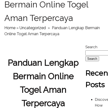
Bermain Online Togel
Aman Terpercaya
Home
»
Uncategorized
»
Panduan Lengkap Bermain
Online Togel Aman Terpercaya
Search
Search
Panduan Lengkap
Recen
Bermain Online
Posts
Togel Aman
Discove
Terpercaya
How