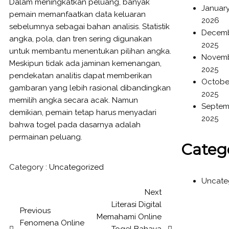
Dalam meningkatkan peluang, banyak
Januar
pemain memanfaatkan data keluaran
2026
sebelumnya sebagai bahan analisis. Statistik
Decem
angka, pola, dan tren sering digunakan
2025
untuk membantu menentukan pilihan angka.
Novem
Meskipun tidak ada jaminan kemenangan,
2025
pendekatan analitis dapat memberikan
Octobe
gambaran yang lebih rasional dibandingkan
2025
memilih angka secara acak. Namun
Septem
demikian, pemain tetap harus menyadari
2025
bahwa togel pada dasarnya adalah
permainan peluang.
Categ
Category :
Uncategorized
Uncate
Next
Literasi Digital
Previous
Memahami Online
Fenomena Online