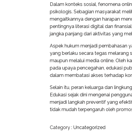
Dalam konteks sosial, fenomena onlin
psikologis. Sebagian masyarakat meli
mengaitkannya dengan harapan menda
pentingnya literasi digital dan fina
jangka panjang dari aktivitas yang me
Aspek hukum menjadi pembahasan yang
yang berlaku secara tegas melarang s
maupun melalui media online. Oleh kare
pada upaya pencegahan, edukasi publi
dalam membatasi akses terhadap ko
Selain itu, peran keluarga dan lingk
Edukasi sejak dini mengenai penggun
menjadi langkah preventif yang efek
tidak mudah terpengaruh oleh promos
Category :
Uncategorized