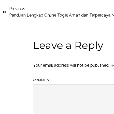
Previous
Panduan Lengkap Online Togel Aman dan Terpercaya
Leave a Reply
Your email address will not be published.
R
COMMENT
*