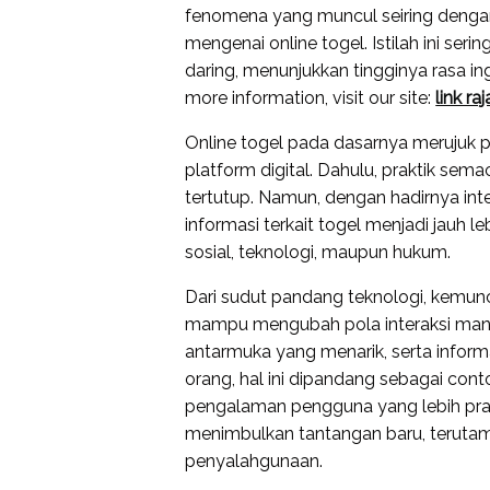
fenomena yang muncul seiring denga
mengenai online togel. Istilah ini ser
daring, menunjukkan tingginya rasa in
more information, visit our site:
link r
Online togel pada dasarnya merujuk p
platform digital. Dahulu, praktik sem
tertutup. Namun, dengan hadirnya inte
informasi terkait togel menjadi jauh le
sosial, teknologi, maupun hukum.
Dari sudut pandang teknologi, kemunc
mampu mengubah pola interaksi manu
antarmuka yang menarik, serta inform
orang, hal ini dipandang sebagai co
pengalaman pengguna yang lebih prakt
menimbulkan tantangan baru, terutama
penyalahgunaan.