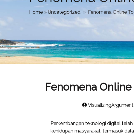
Home
»
Uncategorized
»
Fenomena Online Toge
Fenomena Online T
VisualizingArgument
Perkembangan teknologi digital tel
kehidupan masyarakat, termasuk dala