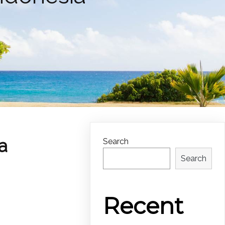
a
Search
Search
Recent