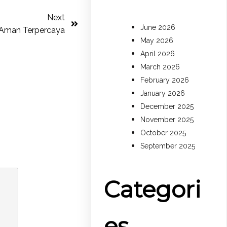
Next
June 2026
 Aman Terpercaya
May 2026
April 2026
March 2026
February 2026
January 2026
December 2025
November 2025
October 2025
September 2025
Categori
es