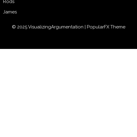
Rods
James
© 2025 VisualizingArgumentation |
PopularFX Theme