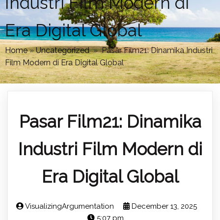
Industri Film Modern di
Era Digital Global
Home
»
Uncategorized
»
Pasar Film21: Dinamika Industri
Film Modern di Era Digital Global
Pasar Film21: Dinamika
Industri Film Modern di
Era Digital Global
VisualizingArgumentation
December 13, 2025
5:07 pm