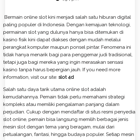
Bermain online slot kini menjadi salah satu hiburan digital
paling populer di Indonesia. Dengan kemajuan teknologi,
permainan slot yang dulunya hanya bisa ditemukan di
kasino fisik kini dapat diakses dengan mudah melalui
perangkat komputer maupun ponsel pintar. Fenomena ini
tidak hanya menarik bagi para penggemar judi tradisional,
tetapi juga bagi mereka yang ingin merasakan sensasi
kasino tanpa harus bepergian jauh. If you need more
information, visit our site:
slot 4d
Salah satu daya tarik utama online slot adalah
kemudahannya. Pemain tidak perlu memahami strategi
kompleks atau memiliki pengalaman panjang dalam
perjudian. Cukup dengan mendaftar di situs resmi penyedia
slot online, pemain bisa langsung memilih berbagai jenis
mesin slot dengan tema yang beragam, mulai dari
petualangan, fantasi, hingga budaya populer. Setiap mesin