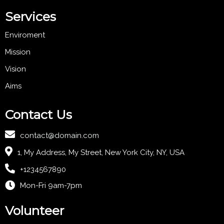
Services
Enviroment
Mission
Vision
Aims
Contact Us
contact@domain.com
1, My Address, My Street, New York City, NY, USA
+1234567890
Mon-Fri 9am-7pm
Volunteer