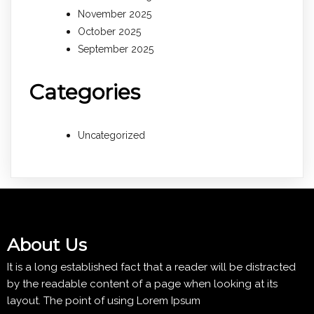
November 2025
October 2025
September 2025
Categories
Uncategorized
About Us
It is a long established fact that a reader will be distracted
by the readable content of a page when looking at its
layout. The point of using Lorem Ipsum