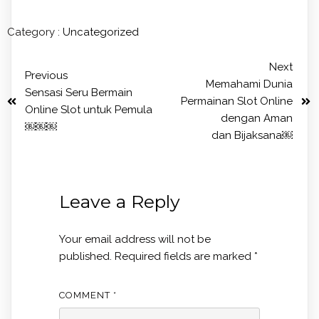
Category :
Uncategorized
Next
Previous
Memahami Dunia
Sensasi Seru Bermain
Permainan Slot Online
Online Slot untuk Pemula
dengan Aman
￼￼￼
dan Bijaksana￼
Leave a Reply
Your email address will not be
published.
Required fields are marked
*
COMMENT
*