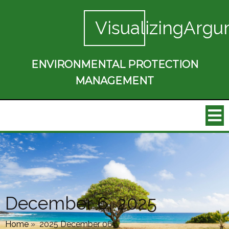
VisualizingArgu
ENVIRONMENTAL PROTECTION
MANAGEMENT
December 6, 2025
Home
»
2025 December 06