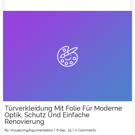
Türverkleidung Mit Folie Für Moderne
Optik, Schutz Und Einfache
Renovierung
By
VisualizingArgumentation
|
6
Dec, 25
|
0 Comments