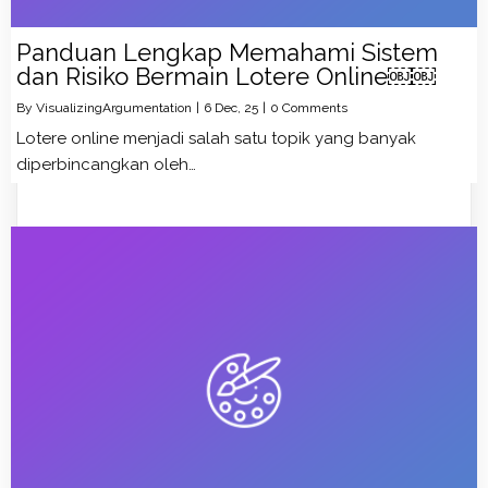
Panduan Lengkap Memahami Sistem
dan Risiko Bermain Lotere Online￼￼
By
VisualizingArgumentation
|
6
Dec, 25
|
0 Comments
Lotere online menjadi salah satu topik yang banyak
diperbincangkan oleh…