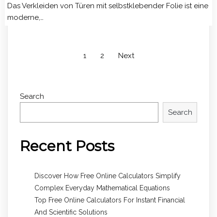
Das Verkleiden von Türen mit selbstklebender Folie ist eine
moderne,…
1
2
Next
Search
Search
Recent Posts
Discover How Free Online Calculators Simplify
Complex Everyday Mathematical Equations
Top Free Online Calculators For Instant Financial
And Scientific Solutions