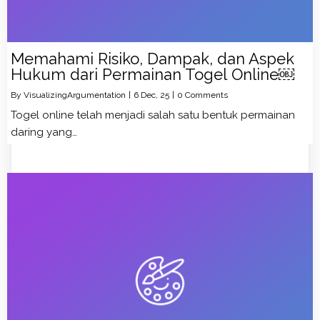
Memahami Risiko, Dampak, dan Aspek
Hukum dari Permainan Togel Online￼
By
VisualizingArgumentation
|
6
Dec, 25
|
0 Comments
Togel online telah menjadi salah satu bentuk permainan
daring yang…