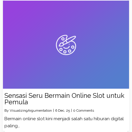
Sensasi Seru Bermain Online Slot untuk
Pemula
By
VisualizingArgumentation
|
6
Dec, 25
|
0 Comments
Bermain online slot kini menjadi salah satu hiburan digital
paling…