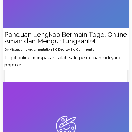
Panduan Lengkap Bermain Togel Online
Aman dan Menguntungkan￼
By
VisualizingArgumentation
|
6
Dec, 25
|
0 Comments
Togel online merupakan salah satu permainan judi yang
populer .…