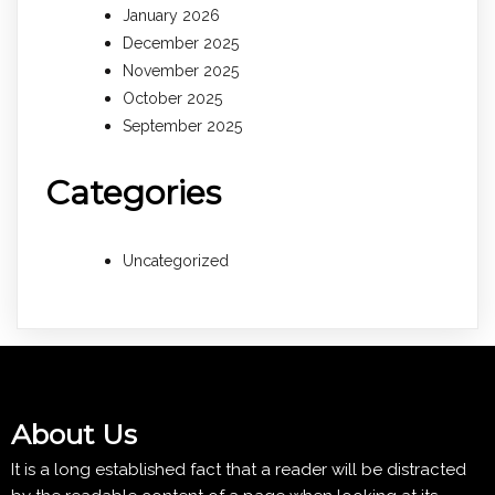
January 2026
December 2025
November 2025
October 2025
September 2025
Categories
Uncategorized
About Us
It is a long established fact that a reader will be distracted