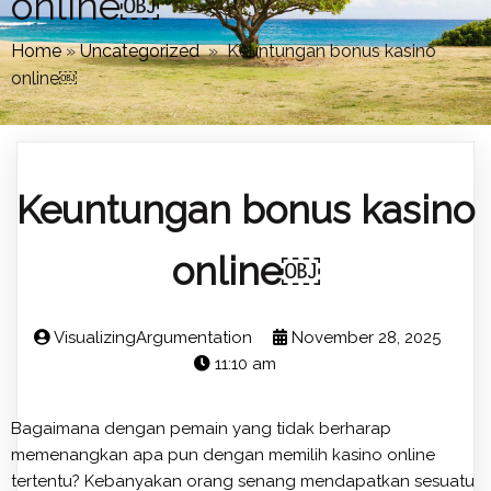
online￼
Home
»
Uncategorized
»
Keuntungan bonus kasino
online￼
Keuntungan bonus kasino
online￼
VisualizingArgumentation
November 28, 2025
11:10 am
Bagaimana dengan pemain yang tidak berharap
memenangkan apa pun dengan memilih kasino online
tertentu? Kebanyakan orang senang mendapatkan sesuatu