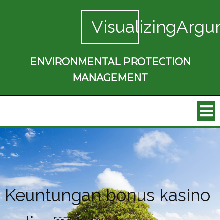
VisualizingArgu
ENVIRONMENTAL PROTECTION
MANAGEMENT
Keuntungan bonus kasino