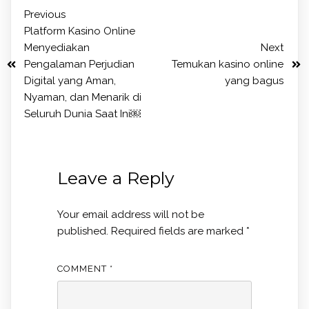
Previous
Platform Kasino Online
Menyediakan
Next
Pengalaman Perjudian
Temukan kasino online
Digital yang Aman,
yang bagus
Nyaman, dan Menarik di
Seluruh Dunia Saat Ini￼
Leave a Reply
Your email address will not be
published.
Required fields are marked
*
COMMENT
*