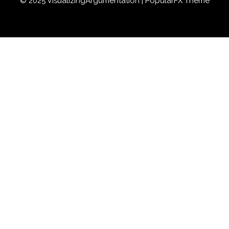
© 2025 VisualizingArgumentation |
PopularFX Theme