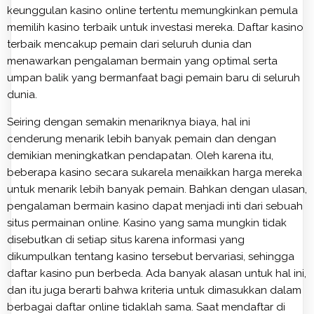
keunggulan kasino online tertentu memungkinkan pemula
memilih kasino terbaik untuk investasi mereka. Daftar kasino
terbaik mencakup pemain dari seluruh dunia dan
menawarkan pengalaman bermain yang optimal serta
umpan balik yang bermanfaat bagi pemain baru di seluruh
dunia.
Seiring dengan semakin menariknya biaya, hal ini
cenderung menarik lebih banyak pemain dan dengan
demikian meningkatkan pendapatan. Oleh karena itu,
beberapa kasino secara sukarela menaikkan harga mereka
untuk menarik lebih banyak pemain. Bahkan dengan ulasan,
pengalaman bermain kasino dapat menjadi inti dari sebuah
situs permainan online. Kasino yang sama mungkin tidak
disebutkan di setiap situs karena informasi yang
dikumpulkan tentang kasino tersebut bervariasi, sehingga
daftar kasino pun berbeda. Ada banyak alasan untuk hal ini,
dan itu juga berarti bahwa kriteria untuk dimasukkan dalam
berbagai daftar online tidaklah sama. Saat mendaftar di