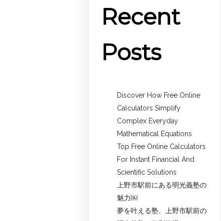
Recent
Posts
Discover How Free Online
Calculators Simplify
Complex Everyday
Mathematical Equations
Top Free Online Calculators
For Instant Financial And
Scientific Solutions
上野市駅前にある明光義塾の
魅力￼
夢を叶える塾、上野市駅前の