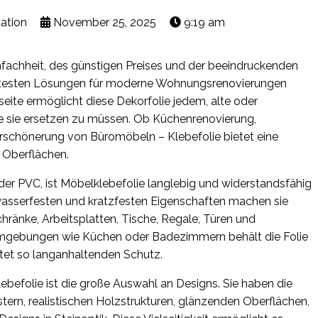
ation
November 25, 2025
9:19 am
infachheit, des günstigen Preises und der beeindruckenden
ebtesten Lösungen für moderne Wohnungsrenovierungen
kseite ermöglicht diese Dekorfolie jedem, alte oder
 sie ersetzen zu müssen. Ob Küchenrenovierung,
rschönerung von Büromöbeln – Klebefolie bietet eine
e Oberflächen.
der PVC, ist Möbelklebefolie langlebig und widerstandsfähig
wasserfesten und kratzfesten Eigenschaften machen sie
chränke, Arbeitsplatten, Tische, Regale, Türen und
 Umgebungen wie Küchen oder Badezimmern behält die Folie
etet so langanhaltenden Schutz.
lebefolie ist die große Auswahl an Designs. Sie haben die
rn, realistischen Holzstrukturen, glänzenden Oberflächen,