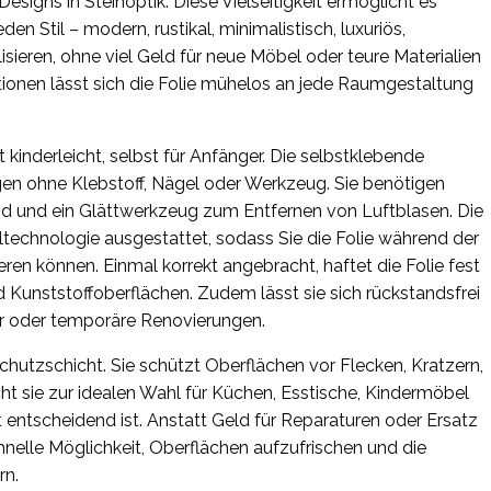
esigns in Steinoptik. Diese Vielseitigkeit ermöglicht es
en Stil – modern, rustikal, minimalistisch, luxuriös,
lisieren, ohne viel Geld für neue Möbel oder teure Materialien
onen lässt sich die Folie mühelos an jede Raumgestaltung
kinderleicht, selbst für Anfänger. Die selbstklebende
ngen ohne Klebstoff, Nägel oder Werkzeug. Sie benötigen
and und ein Glättwerkzeug zum Entfernen von Luftblasen. Die
altechnologie ausgestattet, sodass Sie die Folie während der
ren können. Einmal korrekt angebracht, haftet die Folie fest
d Kunststoffoberflächen. Zudem lässt sie sich rückstandsfrei
ter oder temporäre Renovierungen.
hutzschicht. Sie schützt Oberflächen vor Flecken, Kratzern,
ht sie zur idealen Wahl für Küchen, Esstische, Kindermöbel
 entscheidend ist. Anstatt Geld für Reparaturen oder Ersatz
hnelle Möglichkeit, Oberflächen aufzufrischen und die
rn.