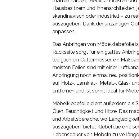
matten Farben, Metallic-Effekten und D
Hausbesitzern und Innenarchitekten, jed
skandinavisch oder industriell – zu rea
auszugeben. Dank der unzähligen Opti
anpassen.
Das Anbringen von Möbelklebefolie ist 
Rückseite sorgt für ein glattes Anbri
lediglich ein Cuttermesser, ein Maßb
meisten Folien sind mit einer Luftkan
Anbringung noch einmal neu positionie
auf Holz-, Laminat-, Metall-, Glas- un
entfernen und ist somit ideal für Mie
Möbelklebefolie dient außerdem als Sc
Ölen, Feuchtigkeit und Hitze. Das mac
und Arbeitsbereiche, wo Langlebigkeit
auszugeben, bietet Klebefolie eine sc
Lebensdauer von Möbeln zu verlänge