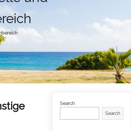
reich
nbereich
stige
Search
Search