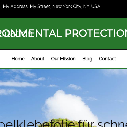
1, My Address, My Street, New York City, NY, USA
RONMENTAL PROTECTI
ntation
Home
About
Our Mission
Blog
Contact
lklebefolie für schn