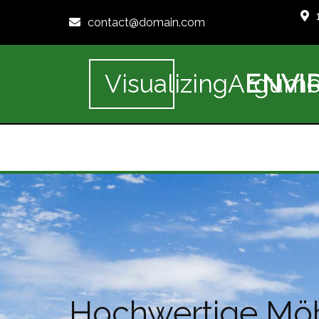
contact@domain.com
ENVI
VisualizingArgume
Hochwertige Möbe