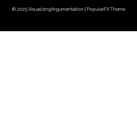
© 2025 VisualizingArgumentation |
PopularFX Theme