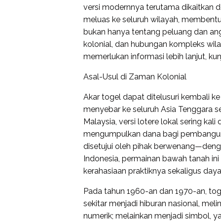
versi modernnya terutama dikaitkan 
meluas ke seluruh wilayah, membentuk
bukan hanya tentang peluang dan angk
kolonial, dan hubungan kompleks wila
memerlukan informasi lebih lanjut, ku
Asal-Usul di Zaman Kolonial
Akar togel dapat ditelusuri kembali k
menyebar ke seluruh Asia Tenggara se
Malaysia, versi lotere lokal sering kal
mengumpulkan dana bagi pembangun
disetujui oleh pihak berwenang—deng
Indonesia, permainan bawah tanah in
kerahasiaan praktiknya sekaligus daya
Pada tahun 1960-an dan 1970-an, togel
sekitar menjadi hiburan nasional, meli
numerik; melainkan menjadi simbol, ya