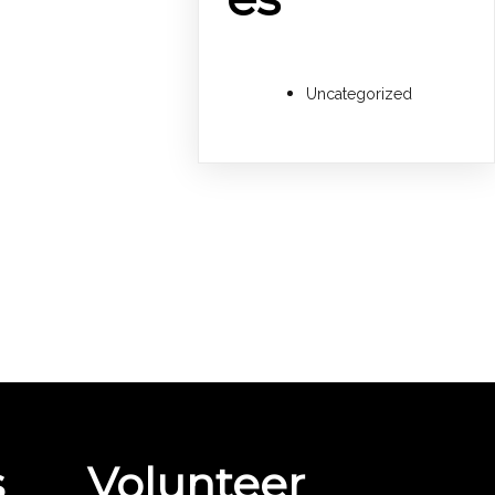
Uncategorized
s
Volunteer