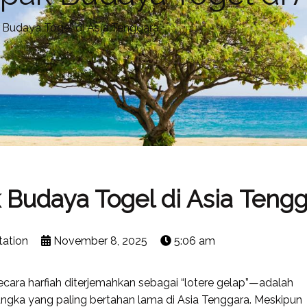
Budaya Togel di Asia Tenggara
Budaya Togel di Asia Teng
tation
November 8, 2025
5:06 am
cara harfiah diterjemahkan sebagai “lotere gelap”—adalah
 angka yang paling bertahan lama di Asia Tenggara. Meskipun