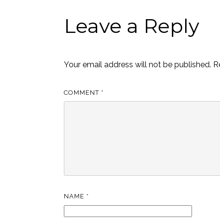
Leave a Reply
Your email address will not be published.
R
COMMENT
*
NAME
*