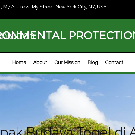
1, My Address, My Street, New York City, NY, USA
RONMENTAL PROTECTI
ntation
Home
About
Our Mission
Blog
Contact
pak Budaya Togel di 