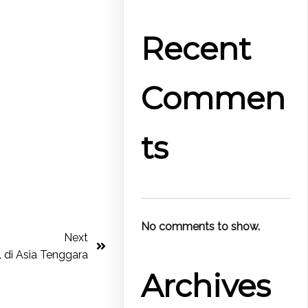
Recent
Commen
ts
No comments to show.
Next
di Asia Tenggara
Archives