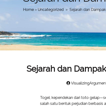
Home
»
Uncategorized
»
Sejarah dan Dampak 
Sejarah dan Dampak 
VisualizingArgumen
Togel, kependekan dari toto gelap—se
salah satu bentuk perjudian berbasis