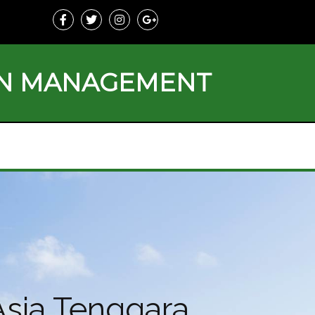
ON MANAGEMENT
Asia Tenggara