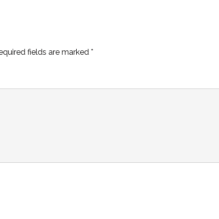
equired fields are marked
*