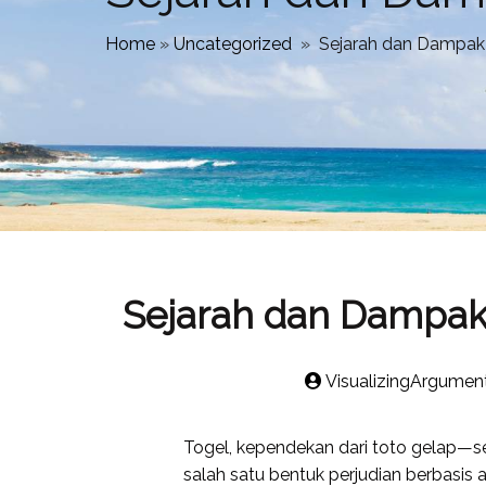
Home
»
Uncategorized
»
Sejarah dan Dampak 
Sejarah dan Dampak 
VisualizingArgumen
Togel, kependekan dari toto gelap—se
salah satu bentuk perjudian berbasis