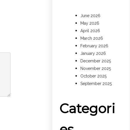
June 2026
May 2026
April 2026
March 2026
February 2026
January 2026
December 2025
November 2025
October 2025
September 2025
Categori
es