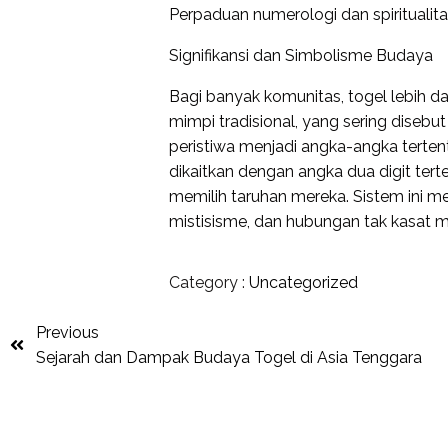
Perpaduan numerologi dan spiritualita
Signifikansi dan Simbolisme Budaya
Bagi banyak komunitas, togel lebih d
mimpi tradisional, yang sering diseb
peristiwa menjadi angka-angka terten
dikaitkan dengan angka dua digit ter
memilih taruhan mereka. Sistem ini 
mistisisme, dan hubungan tak kasat m
Category :
Uncategorized
Previous
Sejarah dan Dampak Budaya Togel di Asia Tenggara