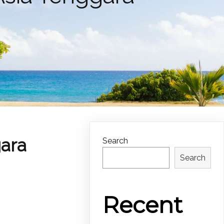
gara
Search
Search
Recent