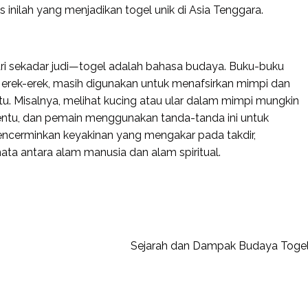
s inilah yang menjadikan togel unik di Asia Tenggara.
ari sekadar judi—togel adalah bahasa budaya. Buku-buku
ut erek-erek, masih digunakan untuk menafsirkan mimpi dan
tu. Misalnya, melihat kucing atau ular dalam mimpi mungkin
tentu, dan pemain menggunakan tanda-tanda ini untuk
mencerminkan keyakinan yang mengakar pada takdir,
ata antara alam manusia dan alam spiritual.
Sejarah dan Dampak Budaya Togel 