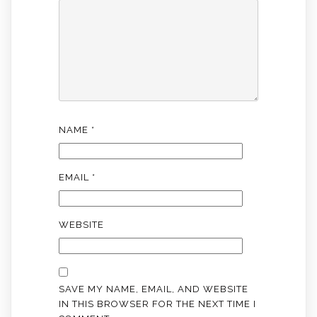
NAME
*
EMAIL
*
WEBSITE
SAVE MY NAME, EMAIL, AND WEBSITE
IN THIS BROWSER FOR THE NEXT TIME I