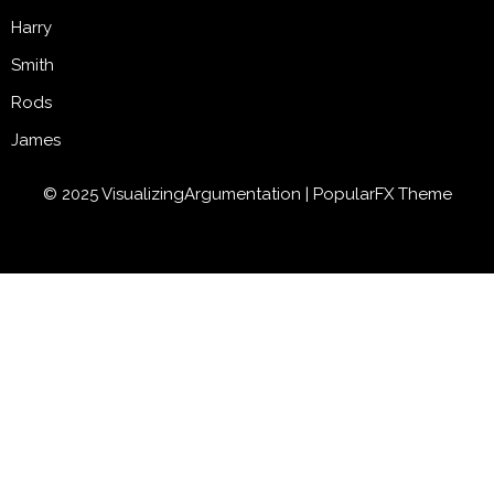
Harry
Smith
Rods
James
© 2025 VisualizingArgumentation |
PopularFX Theme