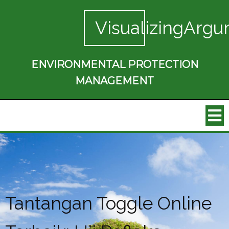
VisualizingArgu
ENVIRONMENTAL PROTECTION
MANAGEMENT
Tantangan Toggle Online