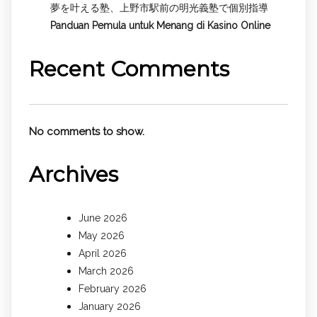
夢を叶える塾、上野市駅前の明光義塾で個別指導
Panduan Pemula untuk
Menang di Kasino Online
Recent Comments
No comments to show.
Archives
June 2026
May 2026
April 2026
March 2026
February 2026
January 2026