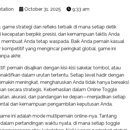
tation
October 31, 2025
9:33 am
 game strategi dan refleks terbaik di mana setiap detik
i kecepatan berpikir, presisi, dan kemampuan taktis Anda
lu membuat Anda tetap waspada. Baik Anda pemain kasual
kompetitif yang mengincar peringkat global, game ini
npa akhir.
 pemain disajikan dengan kisi-kisi sakelar, tombol, atau
onaktifkan dalam urutan tertentu. Setiap level hadir dengan
 semakin meningkat, mengharuskan Anda tidak hanya bereaksi
an secara strategis. Keberhasilan dalam Online Toggle
atan, akurasi, dan pandangan ke depan—menjadikan setiap
mental dan kemampuan pengambilan keputusan Anda.
 game ini adalah mode multipemain online-nya. Tantang
 dalam pertandingan waktu nyata, di mana setiap toggle