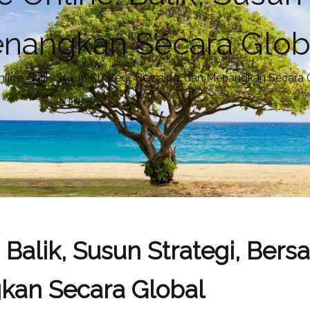
enangkan Secara Glob
ine: Balik, Susun Strategi, Bersaing, dan Menangkan Secara 
Balik, Susun Strategi, Bersa
an Secara Global