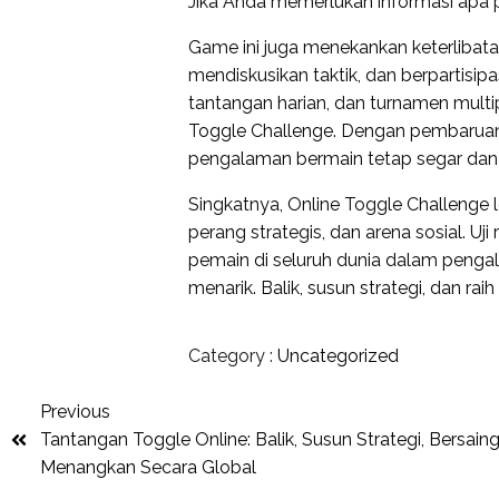
Jika Anda memerlukan informasi apa pun t
Game ini juga menekankan keterlibat
mendiskusikan taktik, dan berpartisip
tantangan harian, dan turnamen multi
Toggle Challenge. Dengan pembaruan 
pengalaman bermain tetap segar da
Singkatnya, Online Toggle Challenge 
perang strategis, dan arena sosial. Uj
pemain di seluruh dunia dalam penga
menarik. Balik, susun strategi, dan r
Category :
Uncategorized
Previous
Tantangan Toggle Online: Balik, Susun Strategi, Bersaing
Menangkan Secara Global