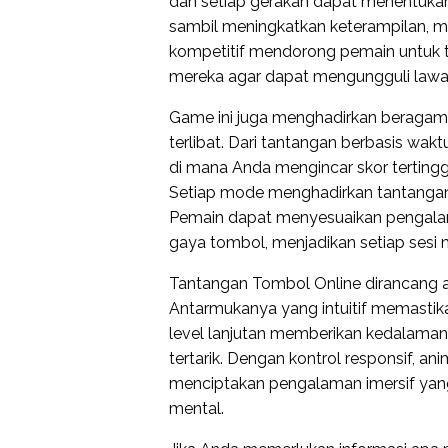
dan setiap gerakan dapat menentukan
sambil meningkatkan keterampilan, 
kompetitif mendorong pemain untuk 
mereka agar dapat mengungguli lawa
Game ini juga menghadirkan beraga
terlibat. Dari tantangan berbasis wa
di mana Anda mengincar skor tertingg
Setiap mode menghadirkan tantangan b
Pemain dapat menyesuaikan pengalam
gaya tombol, menjadikan setiap sesi 
Tantangan Tombol Online dirancang 
Antarmukanya yang intuitif memastik
level lanjutan memberikan kedalam
tertarik. Dengan kontrol responsif, an
menciptakan pengalaman imersif yang
mental.