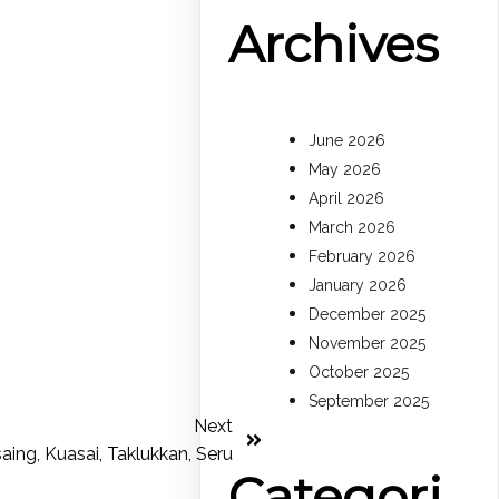
Archives
June 2026
May 2026
April 2026
March 2026
February 2026
January 2026
December 2025
November 2025
October 2025
September 2025
Next
aing, Kuasai, Taklukkan, Seru
Categori