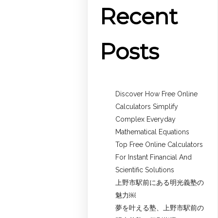
Recent
Posts
Discover How Free Online
Calculators Simplify
Complex Everyday
Mathematical Equations
Top Free Online Calculators
For Instant Financial And
Scientific Solutions
上野市駅前にある明光義塾の
魅力￼
夢を叶える塾、上野市駅前の