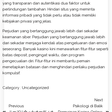
yang transparan dan autentikasi dua faktor untuk
perlindungan tambahan. Hindari situs yang meminta
informasi pribadi yang tidak perlu atau tidak memiliki
kebijakan privasi yang jelas.
Perjudian yang bertanggung jawab lebih dari sekadar
keamanan siber. Perjudian yang bertanggung jawab lebih
dari sekadar menjaga kendali atas pengeluaran dan emosi
seseorang. Banyak kasino kini menawarkan fitur-fitur seperti
batas deposit, pengingat waktu, dan program
pengecualian diri. Fitur-fitur ini membantu pemain
menetapkan batasan dan menghindari perilaku perjudian
kompulsif.
Category :
Uncategorized
Next
Previous
Psikologi di Balik