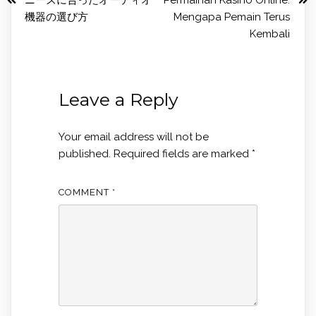
ニーズに合ったオーディオ
Permainan Kasino Online:
機器の選び方
Mengapa Pemain Terus
Kembali
Leave a Reply
Your email address will not be
published.
Required fields are marked
*
COMMENT
*