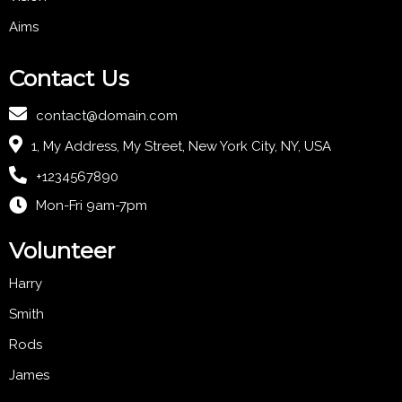
Aims
Contact Us
contact@domain.com
1, My Address, My Street, New York City, NY, USA
+1234567890
Mon-Fri 9am-7pm
Volunteer
Harry
Smith
Rods
James