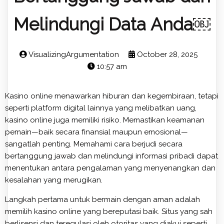
Melindungi Data Anda￼
VisualizingArgumentation
October 28, 2025
10:57 am
Kasino online menawarkan hiburan dan kegembiraan, tetapi
seperti platform digital lainnya yang melibatkan uang,
kasino online juga memiliki risiko. Memastikan keamanan
pemain—baik secara finansial maupun emosional—
sangatlah penting. Memahami cara berjudi secara
bertanggung jawab dan melindungi informasi pribadi dapat
menentukan antara pengalaman yang menyenangkan dan
kesalahan yang merugikan.
Langkah pertama untuk bermain dengan aman adalah
memilih kasino online yang bereputasi baik. Situs yang sah
berlisensi dan teregulasi oleh otoritas yang diakui seperti