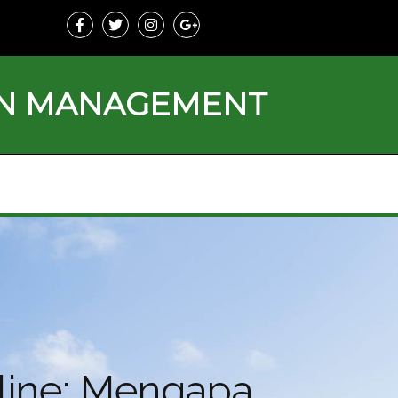
ON MANAGEMENT
nline: Mengapa