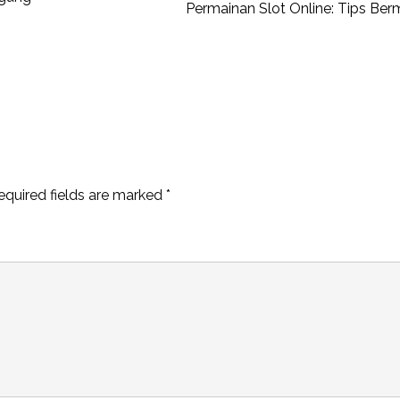
Permainan Slot Online: Tips Ber
equired fields are marked
*