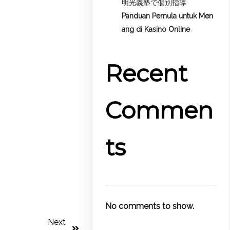
明光義塾で個別指導
Panduan Pemula untuk
Men
ang di Kasino Online
Recent
Commen
ts
No comments to show.
Next