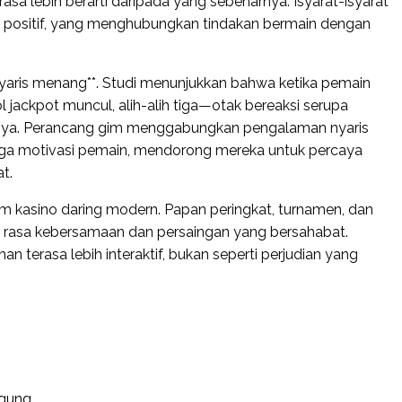
sa lebih berarti daripada yang sebenarnya. Isyarat-isyarat
ik positif, yang menghubungkan tindakan bermain dengan
nyaris menang**. Studi menunjukkan bahwa ketika pemain
jackpot muncul, alih-alih tiga—otak bereaksi serupa
ya. Perancang gim menggabungkan pengalaman nyaris
aga motivasi pemain, mendorong mereka untuk percaya
t.
am kasino daring modern. Papan peringkat, turnamen, dan
rasa kebersamaan dan persaingan yang bersahabat.
n terasa lebih interaktif, bukan seperti perjudian yang
ggung