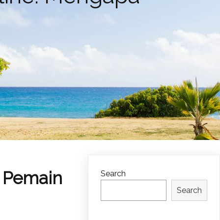
a Pemain
Search
Search