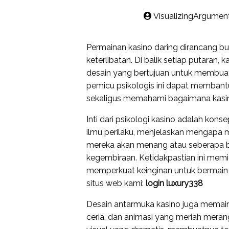
VisualizingArgumen
Permainan kasino daring dirancang b
keterlibatan. Di balik setiap putaran,
desain yang bertujuan untuk membua
pemicu psikologis ini dapat memban
sekaligus memahami bagaimana kasin
Inti dari psikologi kasino adalah konse
ilmu perilaku, menjelaskan mengapa me
mereka akan menang atau seberapa be
kegembiraan. Ketidakpastian ini me
memperkuat keinginan untuk bermain la
situs web kami:
login luxury338
Desain antarmuka kasino juga memain
ceria, dan animasi yang meriah merang