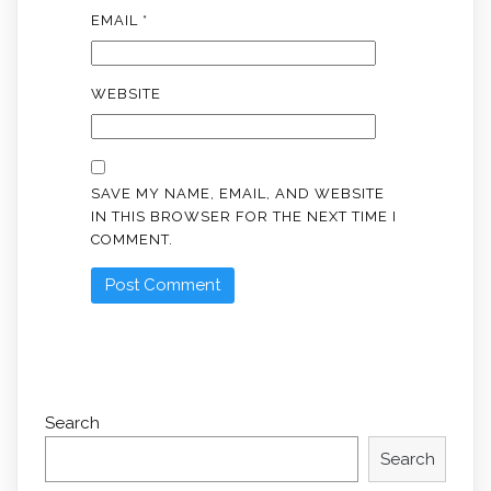
EMAIL
*
WEBSITE
SAVE MY NAME, EMAIL, AND WEBSITE
IN THIS BROWSER FOR THE NEXT TIME I
COMMENT.
Search
Search