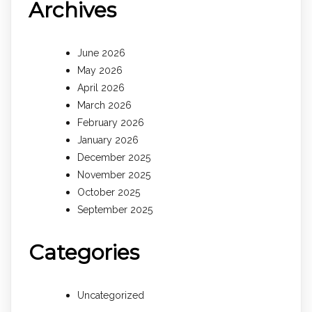
Archives
June 2026
May 2026
April 2026
March 2026
February 2026
January 2026
December 2025
November 2025
October 2025
September 2025
Categories
Uncategorized