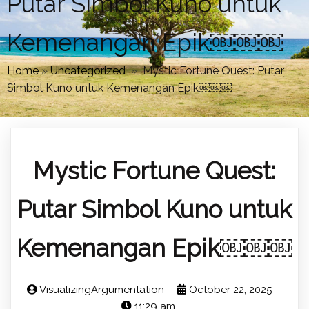
Putar Simbol Kuno untuk
Kemenangan Epik￼￼￼
Home
»
Uncategorized
»
Mystic Fortune Quest: Putar
Simbol Kuno untuk Kemenangan Epik￼￼￼
Mystic Fortune Quest:
Putar Simbol Kuno untuk
Kemenangan Epik￼￼￼
VisualizingArgumentation
October 22, 2025
11:29 am