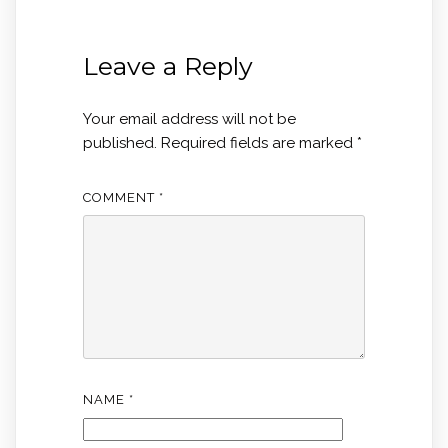
Leave a Reply
Your email address will not be
published.
Required fields are marked
*
COMMENT
*
NAME
*