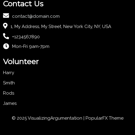
Contact Us
contact@domain.com
1, My Address, My Street, New York City, NY, USA
+1234567890
Mon-Fri 9am-7pm
Volunteer
Harry
Smith
Rods
James
© 2025 VisualizingArgumentation |
PopularFX Theme