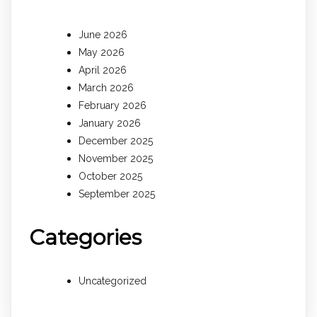
June 2026
May 2026
April 2026
March 2026
February 2026
January 2026
December 2025
November 2025
October 2025
September 2025
Categories
Uncategorized