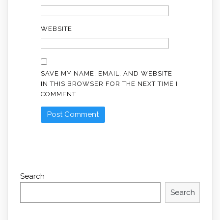
WEBSITE
SAVE MY NAME, EMAIL, AND WEBSITE
IN THIS BROWSER FOR THE NEXT TIME I
COMMENT.
Search
Search