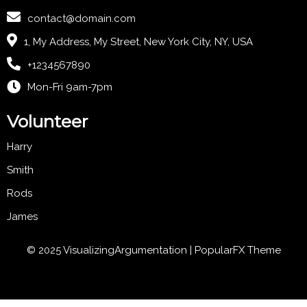
contact@domain.com
1, My Address, My Street, New York City, NY, USA
+1234567890
Mon-Fri 9am-7pm
Volunteer
Harry
Smith
Rods
James
© 2025 VisualizingArgumentation |
PopularFX Theme