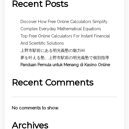
Recent Posts
Discover How Free Online Calculators Simplify
Complex Everyday Mathematical Equations
Top Free Online Calculators For Instant Financial
And Scientific Solutions
上野市駅前にある明光義塾の魅力￼
夢を叶える塾、上野市駅前の明光義塾で個別指導
Panduan Pemula untuk
Menang di Kasino Online
Recent Comments
No comments to show.
Archives