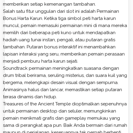
memberikan setiap kemenangan tambahan.
Salah satu fitur unggulan dari slot ini adalah Permainan
Bonus Harta Karun. Ketika tiga simbol peti harta karun
muncul, pemain memasuki permainan mini di mana mereka
memilih dari beberapa peti kuno untuk mendapatkan
hadiah uang tunai instan, pengali, atau putaran gratis
tambahan. Putaran bonus interaktif ini menambahkan
lapisan interaksi yang seru, memberikan pemain perasaan
menjadi pemburu harta karun sejati.
Soundtrack permainan meningkatkan suasana dengan
drum tribal berirama, seruling misterius, dan suara kuil yang
bergema, melengkapi desain visual dengan sempurna.
Animasinya halus dan lancar, memastikan setiap putaran
terasa dinamis dan hidup.
Treasures of the Ancient Temple dioptimalkan sepenuhnya
untuk permainan desktop dan seluler, memungkinkan
pemain menikmati grafis dan gameplay memukau yang
sama di perangkat apa pun. Baik Anda bermain dari rumah
maupun di perjalanan, keseruannya tak pernah berhenti.