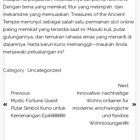
Dengan tema yang memikat, fitur yang melimpah, dan
mekanisme yang memuaskan, Treasures of the Ancient
Temple menonjol sebagai salah satu permainan slot online
paling memikat yang tersedia saat ini. Masuki kuil, putar
gulungannya, dan temukan rahasia emas yang menanti di
dalamnya. Harta karun kuno memanggil—maukah Anda
menjawab petualangan ini?
Category :
Uncategorized
Next
Previous
Innovative, nachhaltige
Mystic Fortune Quest:
Wohncontainer für
Putar Simbol Kuno untuk
moderne, erschwingliche
Kemenangan Epik￼￼￼
und flexible
Wohnlösungen￼